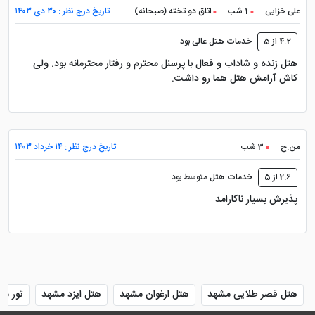
علی خزایی
1 شب
اتاق دو تخته (صبحانه)
تاریخ درج نظر : ۳۰ دی ۱۴۰۳
آیند و می خواهند بخشی از مسیر را با مترو طی کنند، بسیار
اقتصادی و سریع است.
4.2 از 5
خدمات هتل عالی بود
هتل زنده و شاداب و فعال با پرسنل محترم و رفتار محترمانه بود. ولی
کاش آرامش هتل هما رو داشت.
امکانات و خدمات عمومی هتل
نگین مصلی مشهد
من.ح
3 شب
تاریخ درج نظر : ۱۴ خرداد ۱۴۰۳
هتل نگین مصلی به عنوان یک پنج ستاره تازه ساخت، سعی
2.6 از 5
خدمات هتل متوسط بود
کرده تمام آنچه از یک هتل استاندارد بین المللی انتظار می
پذیرش بسیار ناکارامد
رود را در اختیار مهمانانش بگذارد؛ از مجموعه آبی کامل گرفته
تا سالن های همایش، تجهیزات بیزینس، اسپا و خدمات
VIP. از مهم ترین امکانات عمومی هتل می توان به این
موارد اشاره کرد:
هتل قصر طلایی مشهد
هتل ارغوان مشهد
هتل ایزد مشهد
تور مش
پذیرش ۲۴ ساعته، لابی لوکس، صندوق امانات و اتاق