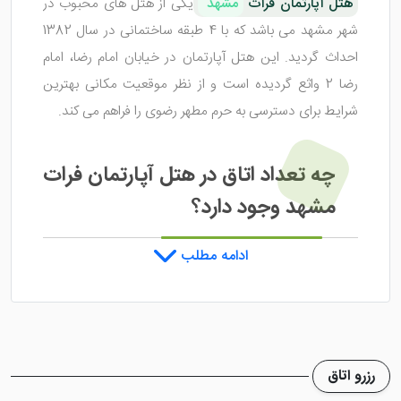
هتل آپارتمان فرات
مشهد
یکی از هتل های محبوب در
شهر مشهد می باشد که با 4 طبقه ساختمانی در سال 1382
احداث گردید. این هتل آپارتمان در خیابان امام رضا، امام
رضا 2 واثع گردیده است و از نظر موقعیت مکانی بهترین
شرایط برای دسترسی به حرم مطهر رضوی را فراهم می کند.
چه تعداد اتاق در هتل آپارتمان فرات
مشهد وجود دارد؟
ادامه مطلب
در
هتل آپارتمان فرات مشهد
حدود 28 واحد اقامتی وجود
دارد که تمامی این واحد ها در کنار فضای زیبا، امکانات رفاهی
مناسبی را نیز ایجاد کرده اند تا مهمانان بتوانند در طول
اقامت، بدون هیچگونه دغدغه و مشکلی به استراحت
بپردازند. از جمله امکانات در اتاق های این هتل می توان به
رزرو اتاق
سیستم تهویه مطبوع، سیستم گرمایش و سرمایش، حمام،