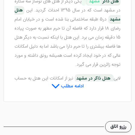
هتل ذاکر
مشهد
یکی دیگر از هتل های نوساز سه ستاره
در مشهد است که در سال 1395 احداث گردید. این
هتل
مشهد
در5 طبقه ساختمانی بنا شده است و در خیابان امام
رضای 18 قرار دارد که فاصله آن تا حرم مطهر به صورت پیاده
15 دقیقه زمان می برد. این هتل با اینکه نسبت به دیگر هتل
ها فاصله بیشتری را تا حرم دارا می باشد اما به دلیل امکانات
عالی که در خود ایجاد کرده است همیشه رونق داشته و مورد
توجه زائرین قرار می گیرد.
لابی
هتل ذاکر در مشهد
نیز از امکانات این هتل به حساب
ادامه مطلب
می آید که از نمایی بسیار مجلل و زیبا تشکیل شده است.
این لابی به دو بخش نشیمن و کافی شاپ تقسیم می شود
که هرکدام زیبایی خاصی را به چشم می کشند. به دلیل زیبایی
و مجلل بودن لابی هتل مکانی مناسب برای گفت و گو و
استراحت مهمانان
تور لحظه آخری مشهد
در هتل می
رزرو اتاق
باشد.