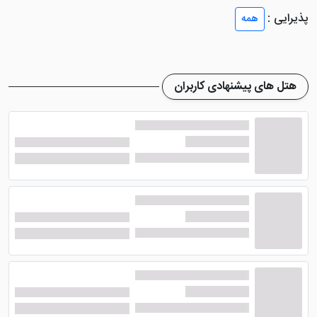
پذیرایی :
همه
اتاق های هتل ذاکر مشهد
هتل های پیشنهادی کاربران
هتل زیبای ذاکرمشهد
دارای 40 واحد اقامتی با ظرفیت 105
نفر می باشد. در تمامی این اتاق ها خدمات عالی و امکانات
رفاهی در نظر گرفته شده تا مهمانان دچار برون مشکل یا
نیازی نشوند. اتاق های دو تخته برای زوج های جوان بسیار
مناسب می باشد و می توانند اقامتی رمانتیک و بی نظیر را
در این اتاق ها تجربه کنند.
از جمله امکانات موجود در اتاق های
هتل جذاب ذاکر
مشهد
می توان به یخچال، آی پی تی وی، سرویس
بهداشتی ایرانی و فرنگی بسیار تمیز، اینترنت رایگان و پر
سرعت، مینی بار، تلویزون صفحه تخت و .... اشاره نمود.