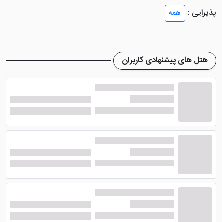
پذیرایی :
همه
هتل زیبای اشراق مشهد
اتاق‌های خود را با زیبا ترین نوع
چیدمان طراحی کرده تا میهمنان
تور ارزان قیمت مشهد
با
اقامت در این هتل مشهد آسایش و راحتی بیشتری داشته
هتل های پیشنهادی کاربران
باشند. از امکانات داخل اتاق‌ها می توان به: سرویس بهداشتی
ایرانی و فرنگی، سیستم تهویه مطبوع، تلفن، یخچال و ...
اشاره کرد.
رستوران و امکانات در هتل اشراق
مشهد
هتل اشراق مشهد
رستوران و کافی شاپی را در نظر گرفته تا
میهمانان جهت سرو غذا و نوشیدنی به این مکان‌ها مراجعه
کنند. این هتل مشهد خدماتی همچون: رمپ معلولین،