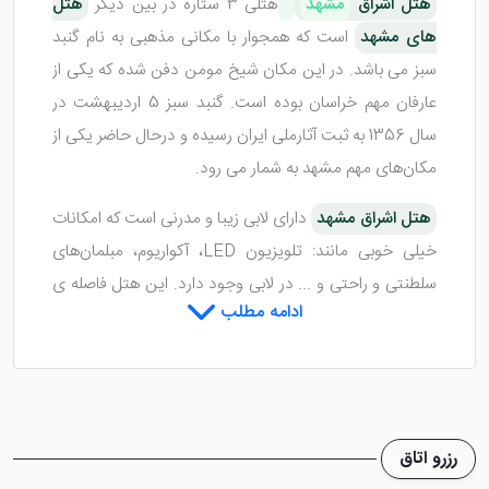
هتل اشراق
مشهد
هتلی 3 ستاره در بین دیگر
هتل
های مشهد
است که همجوار با مکانی مذهبی به نام گنبد
سبز می باشد. در این مکان شیخ مومن دفن شده که یکی از
عارفان مهم خراسان بوده است. گنبد سبز 5 اردیبهشت در
سال 1356 به ثبت آثارملی ایران رسیده و درحال حاضر یکی از
مکان‌های مهم مشهد به شمار می رود.
هتل اشراق مشهد
دارای لابی زیبا و مدرنی است که امکانات
خیلی خوبی مانند: تلویزیون LED، آکواریوم، مبلمان‌های
سلطنتی و راحتی و ... در لابی وجود دارد. این هتل فاصله ی
ادامه مطلب
15 دقیقه ای تا باب الجواد و صحن جامع رضوی را دارا می
باشد.
اتاق هایی با فضای شیک و چیدمان
رزرو اتاق
مناسب در هتل اشراق مشهد