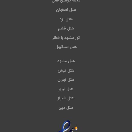
مجله پرشین هتل
هتل اصفهان
هتل یزد
هتل قشم
تور مشهد با قطار
هتل استانبول
هتل مشهد
هتل کیش
هتل تهران
هتل تبریز
هتل شیراز
هتل دبی