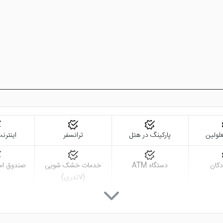
لولین
پارکینگ در هتل
ترانسفر
اینترنت
دکان
دستگاه ATM
خدمات خشک شویی
صندوق اما
(لاندری)
بز
تلویزیون ال سی دی
اتاق چمدان
بی