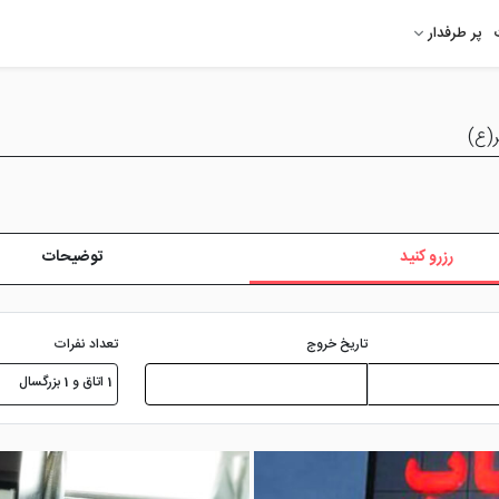
پر طرفدار
ر(ع)
رزرو کنید
توضیحات
تعداد نفرات
تاریخ خروج
1 اتاق و 1 بزرگسال