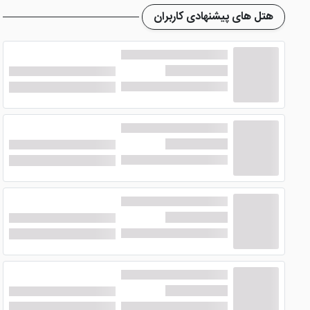
اقامت در شهر مشهد هیچگونه دغدغه از نظر صرف غذا در وعده ه
هتل های پیشنهادی کاربران
تور هتل سحاب مشهد از کیش
یکی از بهترین و قیمت مناسب تر
متفاوت هتل سحاب مشهد و یا هتل هایی هم لِول این هتل مانن
آیا امکانات و خدمات هتل سحاب م
در
هتل سه ستاره سحاب مشهد
امکانات و خدمات به گونه ای د
توان به لابی مجهز، اتاق چمدان، محوطه حیاط، کافی شاپ، صندوق ا
مزیت
رزرو تور
و هتل مشهد از پرشین هتل چیست؟
با
رزرو هتل
مشهد و تور مشهد از
سایت پرشین هتل
عوامل دست به دست هم داده تا سایت پرشین هتل، یک سایت محبو
دردسترس است