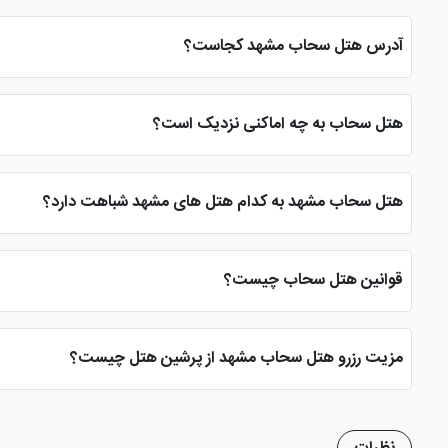
هتل سحاب جذاب طرقبه مشهد از خدمات و امکانات مطلوبی همچون رستو
رستوران فضای باز کنار رودخانه، کلوپ رایانه ای، پارک بازی کودکان، تا
آدرس هتل سحاب مشهد کجاست؟
هتل زیبای سحاب مشهد در طرقبه، مقابل پمپ بنزین، جاده امام زادگان ی
هتل سحاب به چه اماکنی نزدیک است؟
هتل 3 ستاره سحاب طرقبه به اماکنی همانند امامزاده یاسر و ناصر (ع)؛ بند گلستان، چالیدره، روستای کنگ، دره ارغوان، چالیدره، جاغرق و ... نزدیک می باشد.
هتل سحاب مشهد به کدام هتل های مشهد شباهت دارد؟
هتل سحاب مشهد از نظر موقعیت مکانی با هتل هایی همانند هتل پارک 
مناسب برای اقامت در نزدیکی حرم باشند.
قوانین هتل سحاب چیست؟
هتل زیبای سحاب در شهر بهشت قوانین خاصی ندارد اما تمامی شرایط و
مزیت رزرو هتل سحاب مشهد از پرشین هتل چیست؟
تا 72 ساعت قبل ورود را از هزینه پرداختی مسافر کسر کند و مابقی وجه را بازگرداند.
داده تا سایت پرشین هتل، یک سایت محبوب برای زائران امام مهربانی 