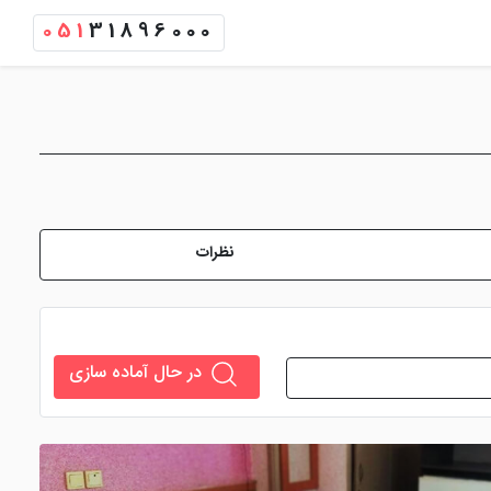
051
31896000
نظرات
در حال آماده سازی