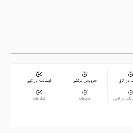
 در اتاق
سرویس فرنگی
اینترنت در لابی
نات در لابی
چایخانه
نمازخانه
لیارد
سالن همایش
نزدیک به نمایشگاه بین
المللی