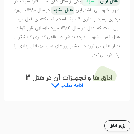
هتل ارس
مشهد
یکی از هتل های سه ستاره شیک در
شهر مشهد می باشد. این
هتل مشهد
در سال 1380 به بهره
برداری رسید و دارای 9 طبقه است. اما نکته ی قابل توجه
این است که هتل در سال 1384 مورد بازسازی قرار گرفت.
هتل ارس مشهد با توجه به شرایط رفاهی که برای گردشگران
به ارمغان می آورد در بیشتر روز های سال مهمانان زیادی را
پذیرش می کند.
اتاق ها و تجهیزات آن در هتل 3
ادامه مطلب
ستاره ارس مشهد
هتل 3 ستاره ارس مشهد
با 60 باب واحد اقامتی طراحی
شده است. تمام اتاق های آن به دلیل فضای تمیز و مرتبی که
رزرو اتاق
دارد سبب شده تا میهمانان
تور مشهد
اقامت خوبی داشته