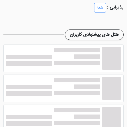
باشند. از جمله این اتاق ها می توان به اتاق سینگل، اتاق
پذیرایی :
همه
دبل، اتاق سه تخته (یک تخت سینگل با یک تخت دابل)،
سوئیت چهار نفره(دو تخت سینگل با یک تخت دابل) و...
اشاره کرد.
هتل های پیشنهادی کاربران
تجهیزات رفاهی اتاق های این هتل
شامل : سیستم
سرمایشی، سیستم گرمایشی، سیستم تهویه مطبوع، حمام،
سرویس فرنگی، سرویس ایرانی، کمد، تخت، تلفن، تلویزیون
صفحه تخت، wifi رایگان، آباژور، امکانات بهداشتی و دیگر
امکانات رفاهی می باشد. این تجهیزات برای اسایش هرچه
بیشتر میهمانان آماده سازی شده است.
طعم غذای دلپذیر در رستوران هتل
ارس مشهد