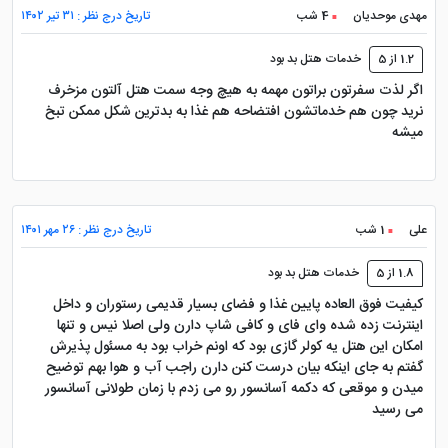
مهدی موحدیان
4 شب
تاریخ درج نظر : ۳۱ تیر ۱۴۰۲
1.2 از 5
خدمات هتل بد بود
اگر لذت سفرتون براتون مهمه به هیچ وجه سمت هتل آلتون مزخرف
نرید چون هم خدماتشون افتضاحه هم غذا به بدترین شکل ممکن تبخ
میشه
علی
1 شب
تاریخ درج نظر : ۲۶ مهر ۱۴۰۱
1.8 از 5
خدمات هتل بد بود
کیفیت فوق‌ العاده پایین غذا و فضای بسیار قدیمی رستوران و داخل
اینترنت زده شده وای فای و کافی شاپ دارن ولی اصلا نیس و تنها
امکان این هتل یه کولر گازی بود که اونم خراب بود به مسئول پذیرش
گفتم به جای اینکه بیان درست کنن دارن راجب آب و هوا بهم توضیح
میدن و موقعی که دکمه آسانسور رو می زدم با زمان طولانی آسانسور
می رسید