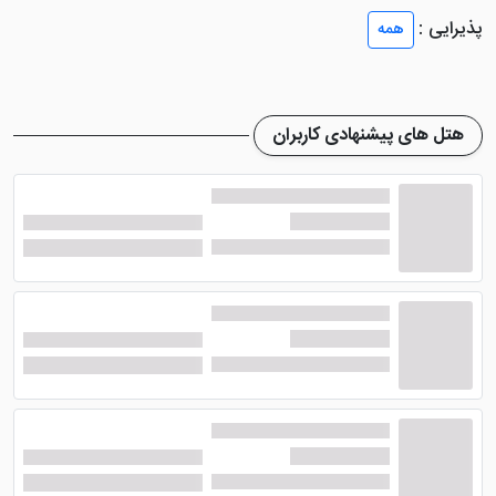
هتل آپارتمان آلتون مشهد 30 واحد آپارتمانی دارد که به
پذیرایی :
همه
اتاق‌های 2 تخته، 3 تخته و آپارتمان‌های 1 خوابه دسته بندی
می‌شوند. در تمامی این اتاق‌ها امکاناتی نظیر سیستم تهویه
مطبوع، کولرگازی، تخت‌های نرم، حمام به همراه ملزومات
هتل های پیشنهادی کاربران
بهداشتی، سرویس بهداشتی ایرانی و فرنگی و ... وجود دارند.
امکانات و خدمات هتل آپارتمان
آلتون
هتل آپارتمان آلتون مشهد دارای امکاناتی همچون رستوران،
کافی‌شاپ، لاندری، اتاق چمدان، گشت درون شهری و برون
شهری، اینترنت رایگان در لابی و اتاق، خدمات جانبازان و
معلولین، تاکسی سرویس و ... می باشد. منوی غذایی این
هتل مشهد به‌صورت انتخابی بوده و صبحانه بوفه سلف