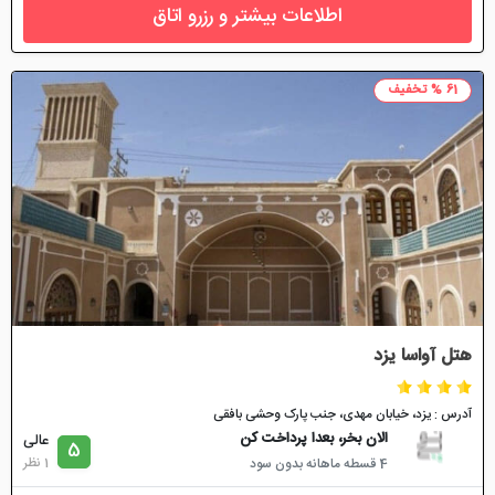
اطلاعات بیشتر و رزرو اتاق
61 % تخفیف
هتل آواسا یزد
آدرس : یزد، خیابان مهدی، جنب پارک وحشی بافقی
الان بخر، بعدا پرداخت کن
عالی
5
1 نظر
4 قسطه ماهانه بدون سود