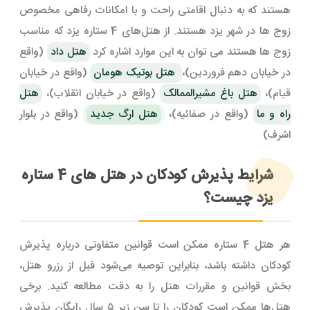
هستند که به دنبال اقامتی راحت و با امکانات رفاهی مخصوص
زوج ها در شهر یزد هستند. از هتل‌های 4 ستاره یزد که مناسب
زوج ها هستند می توان به این موارد اشاره کرد
هتل داد
(واقع
در خیابان دهم فروردین)،
هتل بوتیک هومان
(واقع در خیابان
قیام)،
هتل باغ مشیرالممالک
(واقع در خیابان انقلاب)،
هتل
راه و ما
(واقع در صفائیه)،
هتل ارگ جدید
(واقع در بلوار
اشرف)
شرایط پذیرش کودکان در هتل های 4 ستاره
یزد چیست؟
هر هتل 4 ستاره ممکن است قوانین متفاوتی درباره پذیرش
کودکان داشته باشد، بنابراین توصیه می‌شود قبل از رزرو هتل،
بخش قوانین و مقررات هتل را به دقت مطالعه کنید. برخی
هتل‌ها ممکن است کودکان را تا سن زیر ۵ سال رایگان پذیرش