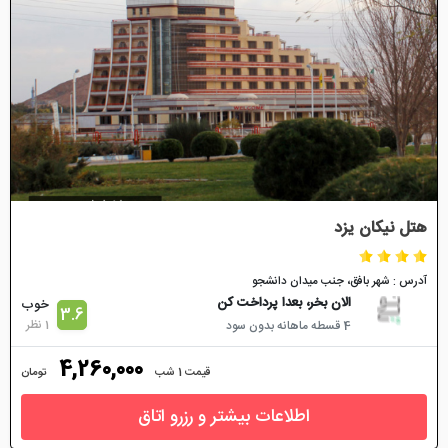
هتل نیکان یزد
آدرس : شهر بافق، جنب ميدان دانشجو
الان بخر، بعدا پرداخت کن
خوب
3.6
1 نظر
4 قسطه ماهانه بدون سود
4,260,000
قیمت 1 شب
تومان
اطلاعات بیشتر و رزرو اتاق