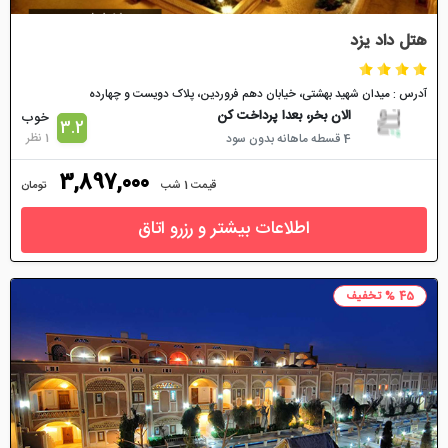
هتل داد یزد
آدرس : میدان شهید بهشتی، خیابان دهم فروردین، پلاک دويست و چهارده
الان بخر، بعدا پرداخت کن
خوب
3.2
1 نظر
4 قسطه ماهانه بدون سود
3,897,000
قیمت 1 شب
تومان
اطلاعات بیشتر و رزرو اتاق
45 % تخفیف