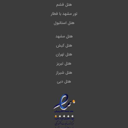
هتل قشم
تور مشهد با قطار
هتل استانبول
هتل مشهد
هتل کیش
هتل تهران
هتل تبریز
هتل شیراز
هتل دبی