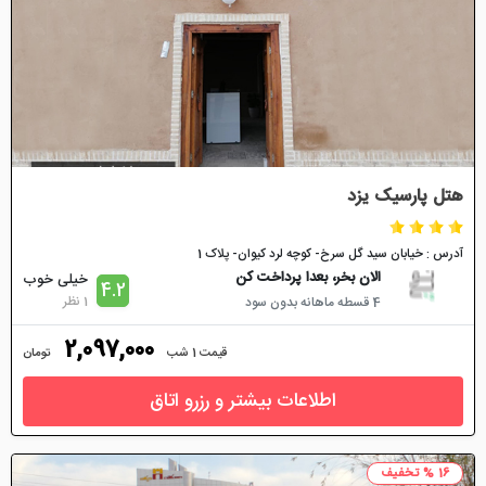
هتل پارسیک یزد
آدرس : خیابان سید گل سرخ- کوچه لرد کیوان- پلاک 1
الان بخر، بعدا پرداخت کن
خیلی خوب
4.2
1 نظر
4 قسطه ماهانه بدون سود
2,097,000
قیمت 1 شب
تومان
اطلاعات بیشتر و رزرو اتاق
16 % تخفیف