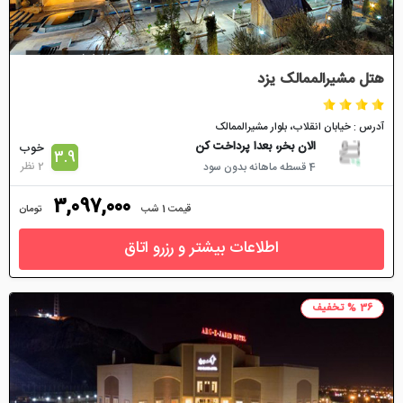
هتل مشیرالممالک یزد
آدرس : خیابان انقلاب، بلوار مشیرالممالک
الان بخر، بعدا پرداخت کن
خوب
3.9
2 نظر
4 قسطه ماهانه بدون سود
3,097,000
قیمت 1 شب
تومان
اطلاعات بیشتر و رزرو اتاق
36 % تخفیف