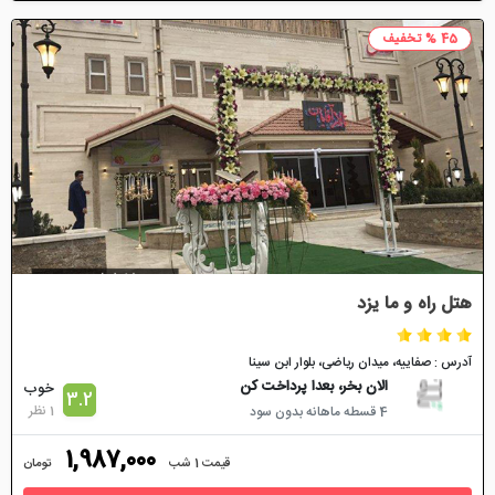
45 % تخفیف
هتل راه و ما یزد
آدرس : صفاییه، میدان ریاضی، بلوار ابن سینا
الان بخر، بعدا پرداخت کن
خوب
3.2
1 نظر
4 قسطه ماهانه بدون سود
1,987,000
قیمت 1 شب
تومان