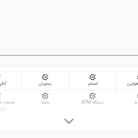
لولین
استخر
رستوران
کاف
ار
دستگاه ATM
ماساژ
خدمات خ
(لا
نمازخانه
گشت درو