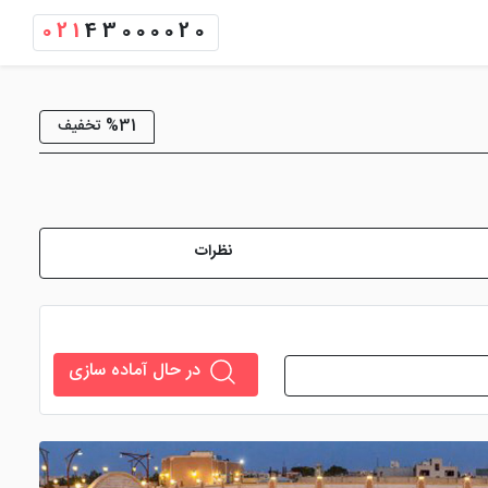
021
43000020
%31 تخفیف
نظرات
در حال آماده سازی