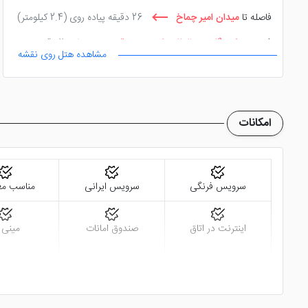
فاصله تا
میدان امیر چماخ
26 دقیقه پیاده روی
(2.4 کیلومتر)
فاصله تا
فرودگاه بین المللی شهید صدوقی یزد
11 دقیقه با
مشاهده هتل روی نقشه
ماشین
(10.5 کیلومتر)
امکانات
سرویس فرنگی
سرویس ایرانی
مناسب مع
اینترنت در اتاق
صندوق امانات
مینی ب
تاکسی سرویس
کافی نت