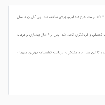
از بهترین هتل های 4 ستاره یزد است که قدمتی نزدیک به 90 سال دارد. هتل داد یزد در واقع یک کاروانسرا بود که در سال 1307 توسط حاج عبدالرزاق یزدی ساخته شد. این کاروان تا سال
در سال 1380 توسط ورثه حاج عبدالرزاق مورد مرمت و بهسازی قرار گرفت. البته این بهسازی و مرمت با هماهنگی سازمان میراث فرهنگی و گردشگری انجام شد. پس از 6 سال بهسازی و مرمت
ده تا این هتل یزد مفتخر به دریافت گواهینامه بهترین میهمان
 تخته و 1 تخته و ... می‌شود. تمام اتاق‌های هتل از رنگ‌های شاد و جذاب برخوردار بوده و دارای امکانات رفاهی بالا
فوق العاده شیک و مدرن است.