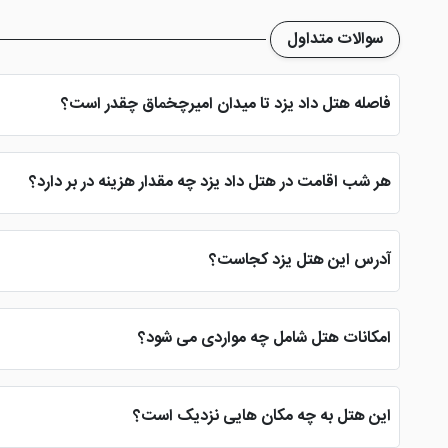
سوالات متداول
فاصله هتل داد یزد تا میدان امیرچخماق چقدر است؟
از هتل داد یزد تا میدان امیر چخماق تنها 5 دقیقه با خودرو فاصله وجود دارد
هر شب اقامت در هتل داد یزد چه مقدار هزینه در بر دارد؟
هزینه هر شب اقامت در این هتل یزد از شبی 500 هزار تومان شروع می شود و با توجه به زمان های مختلف تا 2 میلیون تومان هم تغییر می کند.
آدرس این هتل یزد کجاست؟
آدرس هتل در میدان شهید بهشتی، خیابان دهم فروردین، پلاک دوي
امکانات هتل شامل چه مواردی می شود؟
از جمله امکانات این هتل یزد می توان به استخر، سونا، جکوزی، سالن م
این هتل به چه مکان هایی نزدیک است؟