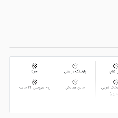
ی شاپ
پارکینگ در هتل
سونا
شک شویی
سالن همایش
روم سرویس 24 ساعته
ندری)
ن و برون شهری
اتاق چمدان