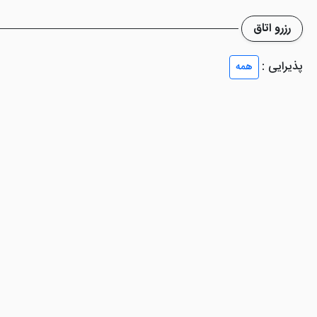
 حمام، سرویس بهداشتی ایرانی و فرنگی، مینی بار و ... را تعبیه کرده تا رف
رزرو اتاق
شب در دل کویر به خوبی قابل مشاهده است.
پذیرایی :
همه
ن: مجموعه آبی، خدمات خشک شویی، فضای باغ، باغچه، سالن همایش و کنفران
ده تا از هوای گرم و کویری نجات پیدا کنند. زیرا با آب تنی کردن در استخر 
ار می رود.