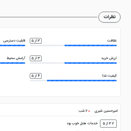
میدان امیرچخماق، آتشکده زرتشتی ها، خانه لاری ها، زندان اسکندر 
نظرات
نظافت
3 از 5
قابلیت دسترسی
ارزش خرید
3 از 5
آرامش محیط
کیفیت غذا
4 از 5
امیرحسین شیری
2 شب
3.2 از 5
خدمات هتل خوب بود