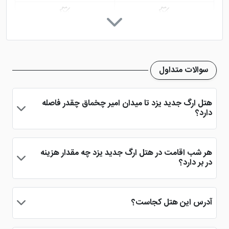
پارکینگ در هتل
مناسب معلولین
اینترنت در لابی
صندوق امانات
سوالات متداول
اینترنت در اتاق
گشت درون و برون شهری
هتل ارگ جدید یزد تا میدان امیر چخماق چقدر فاصله
دارد؟
فضای سبز
اتاق چمدان
از این هتل یزد تا میدان امیر چخماق با خودرو 6 دقیقه فاصله
وجود دارد
بیلیارد
خدمات خشک شویی (لاندری)
هر شب اقامت در هتل ارگ جدید یزد چه مقدار هزینه
در بر دارد؟
دستگاه ATM
فروشگاه
هزینه هر شب اقامت در این هتل یزد از شبی 500 هزار تومان شروع
می شود و تا شبی 1 میلیون تومان ادامه می یابد.
آدرس این هتل کجاست؟
سالن بدنسازی
ماساژ
این هتل در صفائیه، میدان اطلسی، بلوار اشرف، بلوار مناجات واقع