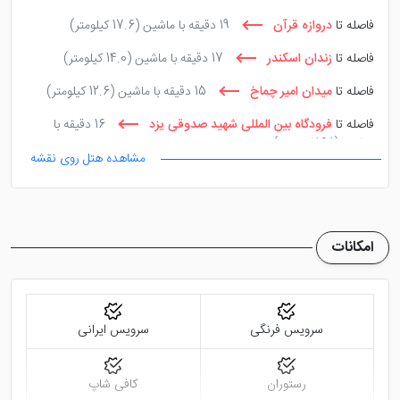
در کافی شاپ هتل شما می توانید انواع نوشیدنی های لذیذ
فاصله تا
دروازه قرآن
19 دقیقه با ماشین
(17.6 کیلومتر)
و گوارا (سرد یا گرم) را سفارش دهید و در مکانی دنج غذای
فاصله تا
زندان اسکندر
17 دقیقه با ماشین
(14.0 کیلومتر)
خود را نوش جان نمایید. هم رفتار پرسنل کافی شاپ و هم
فاصله تا
میدان امیر چماخ
15 دقیقه با ماشین
(12.6 کیلومتر)
رفتار پرسنل رستوران بسیار حرفه ای بوده و با رفتار خود
فاصله تا
فرودگاه بین المللی شهید صدوقی یزد
16 دقیقه با
رضایت میهمانان را جلب می کنند.
ماشین
(16.1 کیلومتر)
مشاهده هتل روی نقشه
امکانات
سرویس فرنگی
سرویس ایرانی
رستوران
کافی شاپ