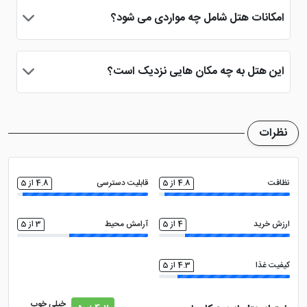
می باشد.
سالن همایش
روم سرویس 24 ساعته
امکانات هتل شامل چه مواردی می شود؟
از جمله امکانات این هتل یزد می توان به استخر، سونا، جکوزی،
تاکسی سرویس
کافی نت
سالن ماساژ، رستوران، کافی شاپ، اینترنت رایگان و ... اشاره کرد
این هتل به چه مکان هایی نزدیک است؟
میدان امیر چخماق، آتشکده زرتشتی ها، خانه لاری ها، زندان
مینی بار
نمازخانه
اسکندر و ... از مکان های در دسترس هتل می باشند.
نظرات
نظافت
4.8 از 5
قابلیت دسترسی
4.8 از 5
ارزش خرید
4 از 5
آرامش محیط
3 از 5
کیفیت غذا
4.3 از 5
خیلی خوب