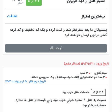
امتیاز هتل از دید کاربران
4.2 از 5
4 نظر
بیشترین امتیاز
نظافت
پشتیبانان ما بعد سفر نظر شما را ثبت کرده و یک کد تخفیف و کد قرعه
کشی براتون ارسال خواهند کرد.
ثبت نظر
تاریخ ورود : 1402/1/31 (مسافر مقیم)
میثم ثانوی
3 شب
2 عدد دو تخته توئین (اقامت با صبحانه) با یک سرویس اضافه
تاریخ درج نظر : ۵ اردیبهشت ۱۴۰۲
3.8 از 5
خدمات هتل خوب بود
نسبت به هتل ٤ ستاره خيلي خوب بود ولي قيمت از هتل ٥ ستاره
صفائيه بيشتر بود