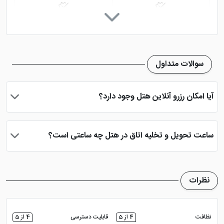
رستوران
پارکینگ در هتل
اینترنت در لابی
مینی بار
سوالات متداول
خدمات خشک شویی (لاندری)
سالن بدنسازی
آیا امکان رزرو آنلاین هتل وجود دارد؟
سالن همایش
بله، با انتخاب تاریخ ورود و خروج، نوع اتاق و تعداد نفرات می توانید
پس از پرداخت در درگاه بانکی، رزرو آنلاین خود را نهایی و واچر هتل را
ساعت تحویل و تخلیه اتاق در هتل چه ساعتی است؟
دریافت نمایید.
ساعت تحویل اتاق ساعت 2 بعد از ظهر و ساعت تخلیه اتاق 12 ظهر
می باشد
نظرات
نظافت
4 از 5
قابلیت دسترسی
4 از 5