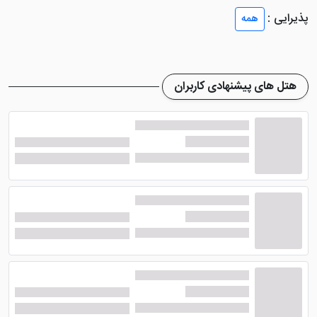
نرم، حمام مجهز وان جکوزی، کمد دیواری و ... وجود دارد.
پذیرایی :
همه
هتل 4 ستاره تهرانی یزد
رستوران بسیار زیبایی دارد که
انواع غذاهای ایرانی و فرنگی را با کیفیت مناسب خوبی طبخ
می کند. البته طبق نظرات میهمانان کیفیت غذایی این هتل
هتل های پیشنهادی کاربران
یزد چنگی به دل نمی زند. از نظر نظافت هم این هتل یزد
کیفیت مطلوبی را دریافت نکرده است.
امکانات هتل 4 ستاره تهرانی یزد
هتل تهرانی یزد
امکانات بسیار زیادی دارد که می توان به
اینترنت رایگان محدود، سالن همایش، آسانسور، نمازخانه،
سالن بیلیارد رایگان و ... اشاره کرد. نا گفته نماند این هتل
یزد قیمت بسیار مناسبی داشته و جهت سفری ارزان بهترین
گزینه است.