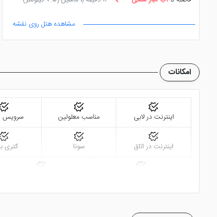
فاصله تا
آب انبار سنتی
12 دقیقه با ماشین
(7.5 کیلومتر)
مشاهده هتل روی نقشه
امکانات
اینترنت در لابی
مناسب معلولین
سرویس ف
اینترنت در اتاق
سونا
کتری ب
روم سرویس 24 ساعته
تاکسی سرویس