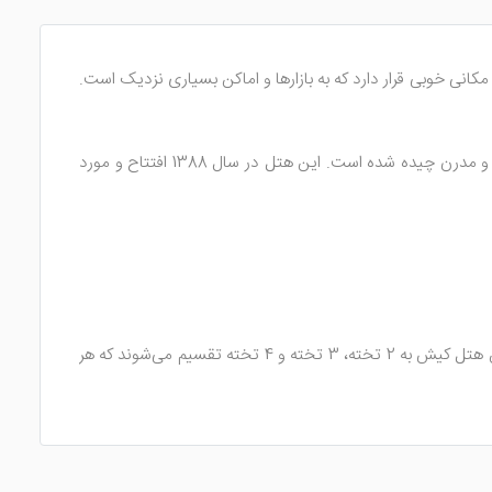
انی خوبی قرار دارد که به بازارها و اماکن بسیاری نزدیک است.
دارای 4 طبقه ساختمانی است که 60 اتاق در این طبقات جای دارند. نمای داخل هتل بسیار شیک بوده و با لوازمی لوکس و مدرن چیده شده است. این هتل در سال 1388 افتتاح و مورد
60 اتاق خود را بسیار زیبا طراحی کرده تا میهمانان در هنگام استراحت آرامش بیشتری داشته باشند. اتاق‌های این هتل کیش به 2 تخته، 3 تخته و 4 تخته تقسیم می‌شوند که هر