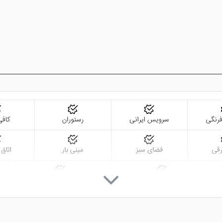
رنگی
سرویس ایرانی
رستوران
کاف
رقی
فضای سبز
مینی بار
اتاق
صندوق امانات در لابی
چایخانه