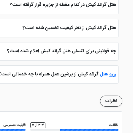
از نظر پارکینگ خیالی آسوده داشته باشند.
هتل گراند کیش در کدام مقطه از جزیره قرار گرفته است؟
برای دسترسی و اقامت در هتل گراند کیش پس از ورود به جزیره، به بل
هتل گراند کیش از نظر کیفیت تضمین شده است؟
هتل گراند کیش، هتلی با کیفیت مناسب است که آسایش مهمانان در طو
هتل هایی هم لِول و با کیفیت در جزیره مانند
هتل رُیان قائم کیش
و
چه قوانینی برای کنسلی هتل گراند کیش اعلام شده است؟
هیچ هزینه ای به شما بازگردانده نمی شود.
رزرو هتل
گراند کیش از پرشین هتل همراه با چه خدماتی است؟
شما در زمان رزرو هتل گراند کیش از پرشین هتل از خدماتی همچون ترانسفر، پشتیبانی 24 ساعته، نظر سنجی حین و پس از سفر، تخفیفات ویژه و باور نکردنی و ... ب
تور
خدمات دیگری نیز دریافت کنید .
نظرات
نظافت
3.3 از 5
قابلیت دسترسی