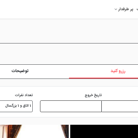
پر طرفدار
رزرو کنید
توضیحات
تعداد نفرات
تاریخ خروج
1 اتاق و 1 بزرگسال