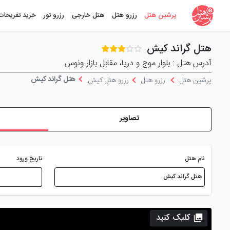
پرشین هتل
رزرو هتل
هتل خارجی
رزرو تور
خرید تفریحات
هتل گراند کیش
آدرس هتل : بلوار موج و دریا، مقابل بازار ونوس
هتل گراند کیش
پرشین هتل
رزرو هتل
رزرو هتل کیش
تصاویر
نام هتل
تاریخ ورود
کلیک کنید