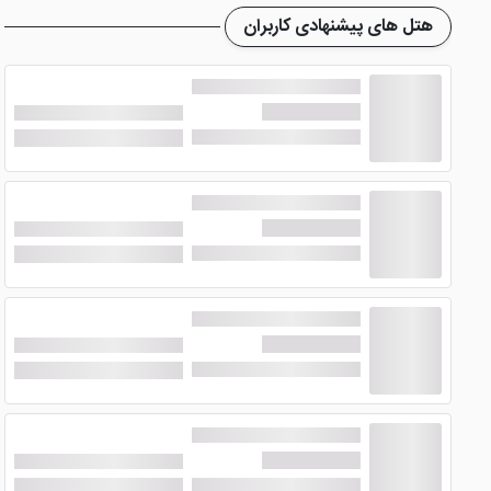
هتل های پیشنهادی کاربران
هتل گراند جزیره کیش
رستوران بسیار شیکی دارد که با میز و 
نظرسنجی میهمانان، کیفیت غذای رستوران این هتل کیش رتبه م
خدمات وامکانات هتل 3 ستاره گراند کیش
هتل گراند در کیش
تصاویر خود را در اختیار سایت پرشین هتل 
رمپ معلولین، نمازخانه، پارکینگ، اتاق چمدان، بلمن و ... اشاره کر
امکانات هتل شیک گراند کیش همانند، پارکینگ، رستوران، کافی شا
هتل کیش و
تورکیش
با شماره 09198906504 تماس حاصل فرمایید.