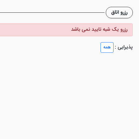
رزرو اتاق
صندلی‌های مدرنی چیده شده‌اند. در رستوران هتل گراند کیش انواع غذاهای ا
توسطی داشته است. پرسنل مجربی در این بخش نیز مشغول به کار هستند.
رزرو یک شبه تایید نمی باشد
پذیرایی :
همه
قرار داده تا مخاطبان این سایت محبوب، با کیفیتی بالا ناظر عکس‌های هتل
د.
پ، اتاق چمدان، چایخانه، نمازخانه، بالکن قابل استفاده، صندوق امانات، لا
هتل کوروش کیش
و
هتل ارم کیش
نیز با قیمت های عالی در سای