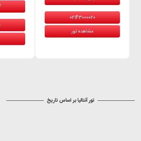
4
02143000020
0
مشاهده تور
تور آنتالیا بر اساس تاریخ