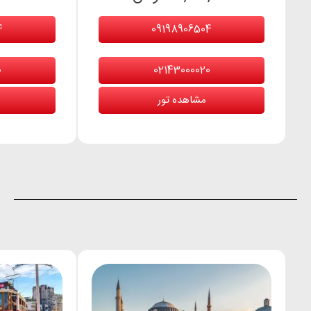
4
09198906504
0
02143000020
مشاهده تور