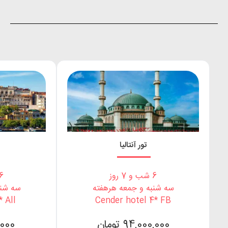
تور آنتالیا
6 شب و 7 روز
6 شب و 7 ر
سه شنبه و جمعه هرهفته
سه شنب
 All
Cender hotel 4* FB
94,000,000 تومان
00,000