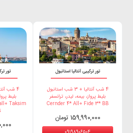
تور ترکیبی آنتالیا استانبول
تور ترک
4 شب آنتالیا + 3 شب استانبول
4 شب آنتالیا + 3 شب استانبول
بلیط پرواز، بیمه، لیدر، ترانسفر
بلیط پرواز
all+ Taksim
Cernder 4* All+ Fide 3* BB
B
159,990,000 تومان
990,000
09198906504