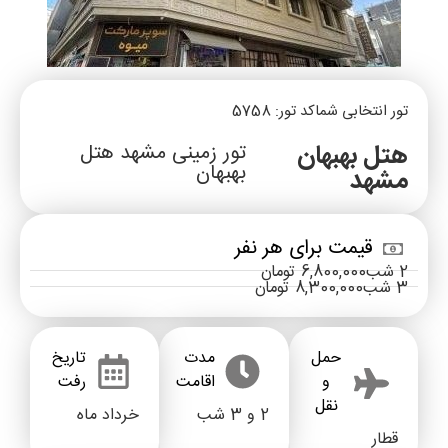
تور انتخابی شما
کد تور: 5758
هتل بهبهان
تور زمینی مشهد هتل
بهبهان
مشهد
قیمت برای هر نفر
2 شب
6,800,000 تومان
3 شب
8,300,000 تومان
حمل
مدت
تاریخ
و
اقامت
رفت
نقل
2 و 3 شب
خرداد ماه
قطار