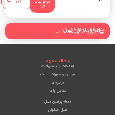
درخواست
021
رزرو
مشاوره و رزرو تور
09055838095
هم اکنون پاسخگوی شما هستیم
مطالب مهم
انتقادات و پیشنهادات
قوانین و مقررات سایت
درباره ما
تماس با ما
مجله پرشین هتل
هتل اصفهان