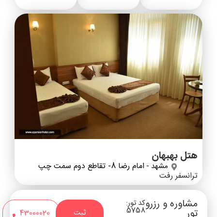
هتل بهبهان
امام رضا 8- تقاطع دوم سمت چپ
مشهد -
ترانسفر رفت
مشاوره و رزرو
کد تور:
5758
تور
ثبت
43000020