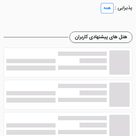
پذیرایی :
همه
همان اندازه که هتل‌ های نزدیک حرم در میان مسافران تور
مشهد محبوب هستند، هتل‌های دورتر از حرم که در نقاط
خلوت‌تر و خوش آب و هواتر قرار دارند نیز پرطرفدارند. فضای
هتل های پیشنهادی کاربران
سبز بزرگ و کم نظیر
هتل پردیسان مشهد
و موقعیت
مکانی آن‌که از آلودگی‌های جوی، صوتی و ترافیکی مرکز شهر
دور است، این هتل را در ردیف هتل‌های محبوب ازنظر
موقعیت مکانی برای مسافران تور مشهد کرده است. هتل
پردیسان یک هتل 5 ستاره است که در بزرگراه کلانتری،
جنب پارک صداوسیما قرار دارد.
آشنایی با هتل پردیسان مشهد
ازآنجاکه
هتل پردیسان مشهد
یکی از قدیمی‌های شهر