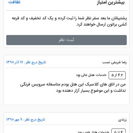
بیشترین امتیاز
اتاق با متراژ 35 متر، دارای تراس اختصاصی و کفپوش پارکت
نظافت
و موکت در طبقه یک هتل واقع شده، در این اتاق یک تخت
پشتیبانان ما بعد سفر نظر شما را ثبت کرده و یک کد تخفیف و کد قرعه
دونفره موجود است.
کشی براتون ارسال خواهند کرد.
سوئیت لوکس
ثبت نظر
متراژ 35 متر، دارای تراس اختصاصی و کفپوش پارکت و
موکت، یک تخت در طبقه اول است.
رضا شریفی نسب
تاریخ درج نظر : ۱۷ آذر ۱۳۹۸
کانکت لوکس
4.2 از 5
خدمات هتل عالی بود
اتاق با متراژ 35 متر، دارای تراس اختصاصی و کفپوش پارکت
من در اتاق های کلاسیک این هتل بودم متاسفانه سرویس فرنگی
نداشت و این موضوع بسیار آزار دهنده بود
و موکت دارای دو اتاق دبل و توئین در طبقه اول است.
سینگل لوکس
اتاق با متراژ 35 متر، دارای تراس اختصاصی و کفپوش پارکت
زرندی
تاریخ درج نظر : ۹ مهر ۱۳۹۸
و موکت در طبقه سوم هتل است که یک تخت یک نفره
4 از 5
خدمات هتل خوب بود