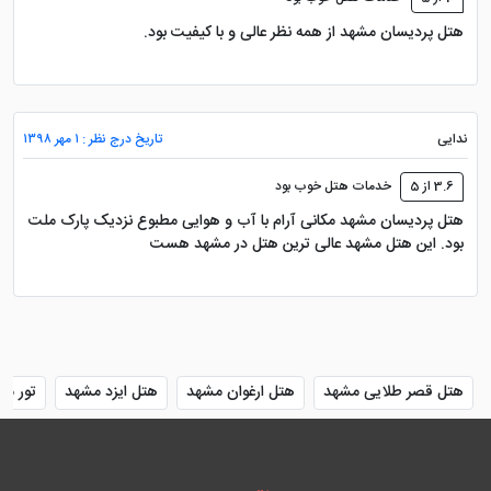
دارد.
هتل پردیسان مشهد از همه نظر عالی و با کیفیت بود.
توئین لوکس
اتاق با متراژ 35 متر، دارای تراس اختصاصی و کفپوش پارکت
ندایی
تاریخ درج نظر : ۱ مهر ۱۳۹۸
و موکت با دو تخت یک نفره در طبقه سوم قرار دارد.
3.6 از 5
خدمات هتل خوب بود
هتل پردیسان مشهد مکانی آرام با آب و هوایی مطبوع نزدیک پارک ملت
امکانات ورزشی تفریحی هتل
بود. این هتل مشهد عالی ترین هتل در مشهد هست
پردیسان مشهد
اقامت در هتل پردیسان مشهد در منطقه خوش آب و هوا
وقتی با امکانات ورزشی و تفریحی همراه باشد، فراموش
هتل قصر طلایی مشهد
هتل ارغوان مشهد
هتل ایزد مشهد
تور مش
نشدنی خواهد شد. امکانات ورزشی و تفریحی این هتل
مشهد بدین شرح است: