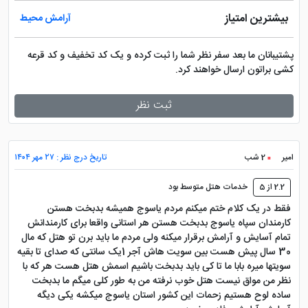
بیشترین امتیاز
آرامش محیط
پشتیبانان ما بعد سفر نظر شما را ثبت کرده و یک کد تخفیف و کد قرعه
کشی براتون ارسال خواهند کرد.
ثبت نظر
امیر
2 شب
تاریخ درج نظر : ۲۷ مهر ۱۴۰۴
2.2 از 5
خدمات هتل متوسط بود
فقط در یک کلام ختم میکنم مردم یاسوج همیشه بدبخت هستن
کارمندان سپاه یاسوج بدبخت هستن هر استانی واقعا برای کارمندانش
تمام آسایش و آرامش برقرار میکنه ولی مردم ما باید برن تو هتل که مال
30 سال پیش هست بین سویت هاش آجر 1یک سانتی که صدای تا بقیه
سویتها میره بابا ما تا کی باید بدبخت باشیم اسمش هتل هست هر که با
نظر من مواق نیست هتل خوب نرفته من به طور کلی میگم ما بدبخت
ساده لوح هستیم زحمات این کشور استان یاسوج میکشه یکی دیگه