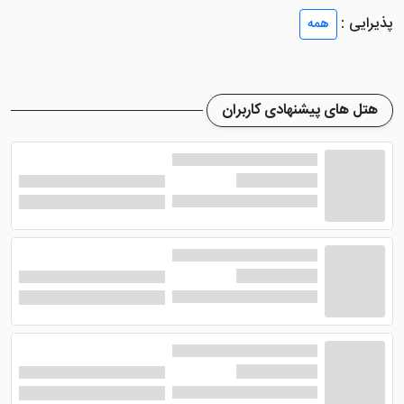
بسته لوازم آرایشی و بهداشتی، حمام، سرویس بهداشتی
پذیرایی :
همه
ایرانی و فرنگی، آشپزخانه مجهز و ... در خود جای داده اند.
وجود آشپزخانه این امکان را به مسافر می‌دهد تا با میل و
سلیقه خود غذاهای خوشمزه‌ای را طبخ کنند.
هتل های پیشنهادی کاربران
هتل آپارتمان دنا مشهد چه
امکاناتی دارد؟
هتل آپارتمان دنا در مشهد
امکانات و خدماتی مانند
پارکینگ، اینترنت رایگان در لابی و اتاق‌ها، لاندری و ... را در
فاضای خود ایجاد کرده تا مهمانان بتوانند در نهایت آراشم و
آسایش اقامت خود را سپری نمایند. طبق نظر سنجی های
انجام شده توسط مردم درباره این هتل مشهد دریافتیم که
هتل آپارتمان مذکور رتبه‌ای متوسط رو به پایین گرفته است.