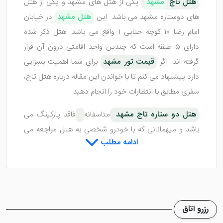
هتل تاج
مشهد
یکی از هتل های مشهد و یکی از هتل
های دوستاره مشهد می باشد. این
هتل مشهد
در خیابان
امام رضا 10 کوچه حنایی 1 واقع می باشد. هتل ذکر شده
دارای 5 طبقه است که چندین واحد اقامتی درون آن قرار
گرفته اند. اگر
قیمت تور مشهد
برای شما اهمیت بسزایی
دارد پیشنهاد می کنم تا با خواندن این مقاله درباره هتل تاج،
سفری مطابق با انتظارات خود را انجام دهید.
هتل دو ستاره تاج مشهد
متاسفانه
فاقد پارکینگ می
باشد و میهمانانی که با خودرو شخصی به هتل مراجعه می
ادامه مطلب
کنند باید از پارکینگ های عمومی استفاده نمایند. لابی هتل
دارای فضایی وسیع است که با مبلمان و سیستم تهویه هوا
مجهز می باشد. در بدو ورود به لابی این هتل مشهد از شما با
رویی گشاده استقبال می شود.
رزرو اتاق