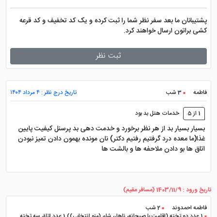
پشتیبانان ما بعد سفر نظر شما را ثبت کرده و یک کد تخفیف و کد قرعه
کشی براتون ارسال خواهند کرد.
ثبت نظر
فاطمه
3 شب
تاریخ درج نظر : ۴ مرداد ۱۴۰۴
1 از 5
خدمات هتل بد بود
بسیار بسیار بد از هر نظر برخورد و خدمت دهی بد پرسنل کیفیت پایین
غذا(ما معده درد گرفتیم رفتیم دکتر) نان مونده بهمون دادن تمیز نبودن
اتاق ها بو دادن ملاحفه ها و بالشت ها
تاریخ ورود : 1403/11/9 (مسافر مقیم)
فاطمه احمدوند
2 شب
1 عدد دو تخته (اقامت با صبحانه، ناهار، شام (منو انتخابی)) 1 عدد اتاق سه تخته