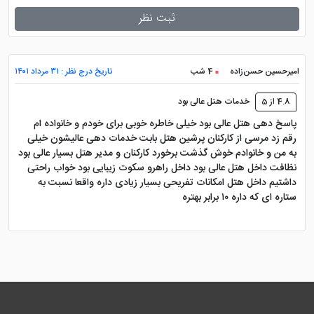
ثبت نظر
از جمله ویژگی های این هتل دبی، موقعیت مکانی آن می
باشد که درست در مقابل ایستگاه مترو صلاح الدین قرار
گرفته است. این ایستگاه مترو به جمیرا و مرکز خرید امارات
امیرحسین حسن‌زاده
4 شب
تاریخ درج نظر : ۳۱ مرداد ۱۴۰۱
متصل می شود که دسترسی را برای مهمانان بسیار راحت
4.8 از 5
خدمات هتل عالی بود
خواهد کرد. همچنین فرودگاه بین المللی دبی در 5 کیلومتری
پاسخ دهی هتل عالی بود خیلی خاطره خوبی برای خودم و خانواده ام
این هتل دبی واقع شده است.
رقم زد مرسی از کارکنان پرشین هتل بابت خدمات دهی عالیشون خیلی
به من و خانوادم خوش گذشت برخورد کارکنان و مدیر هتل بسیار عالی بود
پرشین هتل برای تور دبی و
رزرو هتل
خارجی، چه
نظافت داخل هتل عالی بود داخل راهرو سکوت زیبایی بود خواب راحتی
خدماتی عرضه می کند؟
داشتیم داخل هتل امکانات تفریحی بسیار زیادی داره واقعا نسبت به
ستاره ای که داره ۱۰ برابر بهتره
سایت پرشین هتل
با ارائه خدماتی نظیر پشتیبانی 24
ساعته، نظر سنجی های مداوم در سفر، ثبت نظرات حقیقی
میهمانان، امتیاز ویژه در باشگاه مشتریان، تخفیف های
واقعی و ... همراه کاربران سایت خود خواهد بود. ضمن این
که کارگزاری رسمی سایت پرشین هتل در مشهد ، تهران و