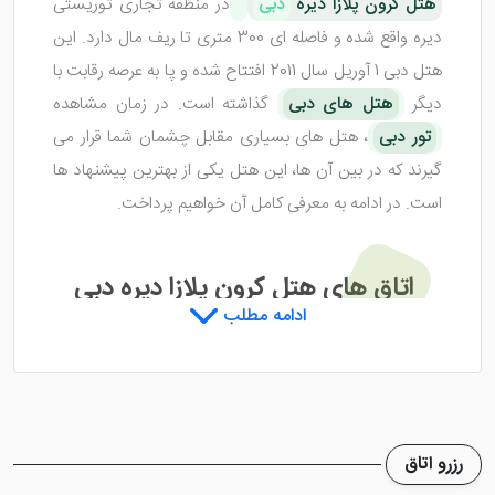
هتل کرون پلازا دیره
دبی
در منطقه تجاری توریستی
دیره واقع شده و فاصله ای 300 متری تا ریف مال دارد. این
هتل دبی 1 آوریل سال 2011 افتتاح شده و پا به عرصه رقابت با
دیگر
هتل های دبی
گذاشته است. در زمان مشاهده
تور دبی
، هتل های بسیاری مقابل چشمان شما قرار می
گیرند که در بین آن ها، این هتل یکی از بهترین پیشنهاد ها
است. در ادامه به معرفی کامل آن خواهیم پرداخت.
اتاق های هتل کرون پلازا دیره دبی
ادامه مطلب
هتل کرون پلازا دیره دبی
دارای اتاق هایی با متراژ نسبتا
بزرگ می باشد که هر کدام دیزاین خاص و زیبایی دارند. این
اتاق ها با رنگ های خامه ای نرم تزئین شده اند که فضایی
رزرو اتاق
آرامش بخش را برای اقامت فراهم می کنند. البته هر اتاق