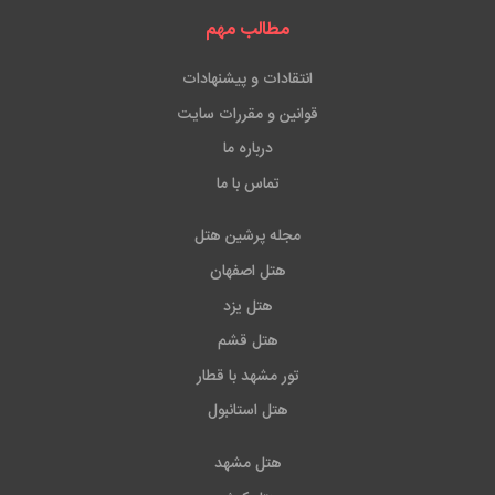
کیش، به صورت حضوری پاسخگوی کاربران خواهد بود.علاوه
مطالب مهم
بر این میتوانید با
رزرو تور
و رزرو هتل دبی خدمات دیگری
نیز دریافت کنید.
انتقادات و پیشنهادات
قوانین و مقررات سایت
درباره ما
تماس با ما
مجله پرشین هتل
هتل اصفهان
هتل یزد
هتل قشم
تور مشهد با قطار
هتل استانبول
هتل مشهد