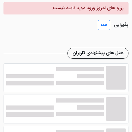
اتاق های این هتل، حس آرامش را هنگام اقامت به شما
رزرو های امروز ورود مورد تایید نیست.
منتقل می کنند. واحد های این هتل شامل سوئیت های
خانوادگی، اتاق های دو تخته و سه تخته می شوند.
پذیرایی :
همه
از جمله امکاناتی که در اتاق های این هتل وجود دارد می
توان به مینی بار رایگان، سشوار، تخت های نرم، آباژور؛ قهوه
ساز و چای ساز، ملزومات بهداشتی، دمپایی، مبلمان، حمام
هتل های پیشنهادی کاربران
اختصاصی همراه دوش و وان، سیستم سرمایشی، سیستم
خوشبو کننده هوا و .... اشاره کرد. ضمن اینکه در برخی از اتاق
های این هتل استخر شخصی هم وجود دارد.
امکانات هتل قایا گرند دبی
هتل مذکور، امکانات مناسبی را برای میهمانان فراهم کرده تا
در طی مدت زمان اقامت بتوانند راحتی و رفاه کامل را تجربه