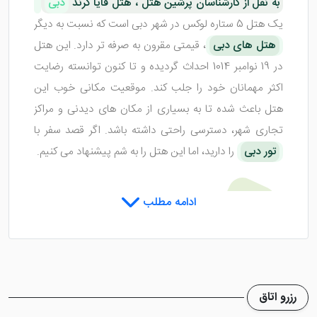
به نقل از کارشناسان پرشین هتل ، هتل قایا گرند
دبی
یک هتل 5 ستاره لوکس در شهر دبی است که نسبت به دیگر
هتل های دبی
، قیمتی مقرون به صرفه تر دارد. این هتل
در 19 نوامبر 1014 احداث گردیده و تا کنون توانسته رضایت
اکثر مهمانان خود را جلب کند. موقعیت مکانی خوب این
هتل باعث شده تا به بسیاری از مکان های دیدنی و مراکز
تجاری شهر، دسترسی راحتی داشته باشد. اگر قصد سفر با
تور دبی
را دارید، اما این هتل را به شم پیشنهاد می کنیم.
اتاق های هتل قایا گرند دبی
ادامه مطلب
هتل قایا گرند دبی
دارای اتاق هایی لوکس و زیبا می باشد
که با امکاناتی مجهز، پذیرای گردشگران عزیز هستند. دیزاین
رزرو اتاق
شیک همراه با نورپردازی عالی و پنجره هایی رو به شهر در