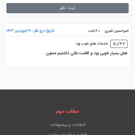
این هتل لوکس، دسترسی خوبی به مرکز خرید امارات دارد که
ثبت نظر
همین موضوع باعث شده تا موقعیت مکانی عالی داشته
باشد. همچنین فاصله این هتل تا فرودگاه بین المللی دبی
25 دقیقه می باشد. ضمن اینکه مرکز خرید دیره و مرکز خرید
امیرحسین شیری
2 شب
تاریخ درج نظر : ۲۰ فروردین ۱۴۰۳
الغریر هم به این هتل دیدنی نزدیک می باشند.
3.2 از 5
خدمات هتل خوب بود
از دیگر هتل های هم تراز با این هتل که در نزدیکی مراکز
هتل بسیار خوبی بود و اقامت عالی داشتیم ممنون
خرید مهم دبی قرار گرفته اند می تواند به
هتل گرند حیات
دبی
اشاره نمود. این هتل نیز فاصله بسیار نزدیکی به مرکز
خرید وافی دبی، بور دبی و امارات دبی دارد. همچنین
هتل
البندر روتانا دبی
نیز گزینه مناسبی برای مقایسه با این هتل
های ذکر شده می باشد.
پرشین هتل برای تور دبی و
رزرو هتل خارجی
، چه
مطالب مهم
خدماتی عرضه می کند؟
انتقادات و پیشنهادات
سایت پرشین هتل با ارائه خدماتی نظیر پشتیبانی 24
قوانین و مقررات سایت