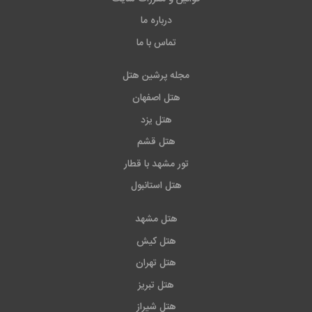
ساعته، نظر سنجی های مداوم در سفر، ثبت نظرات حقیقی
درباره ما
میهمانان، امتیاز ویژه در باشگاه مشتریان، تخفیف های
تماس با ما
واقعی و ... همراه کاربران سایت خود خواهد بود. ضمن این
مجله پرشین هتل
که کارگزاری رسمی سایت پرشین هتل در مشهد ، تهران و
کیش، به صورت حضوری پاسخگوی کاربران خواهد بود.علاوه
هتل اصفهان
بر این میتوانید با
رزرو تور
وهتل دبی خدمات دیگری نیز
هتل یزد
دریافت کنید
هتل قشم
تور مشهد با قطار
هتل استانبول
هتل مشهد
هتل کیش
هتل تهران
هتل تبریز
هتل شیراز