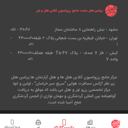
پرشین هتل سایت جامع رزرواسیون آنلاین هتل و تور
مشهد - نبش راهنمایی ۸ ساختمان ممتاز
۳۸۰۹۶ - ۰۵۱
تهران - خیابان قیطریه بن بست شعبانی پلاک ۲ طبقه
۴۳۰۰۰۰۲۰ -
۰۲۱
۱
کیش - فاز 7 صدف - پلاک Ts-67 طبقه همکف
۴۳۰۰۰۰۲۰ -
واحد 7
۰۲۱
مرکز جامع رزرواسیون آنلاین هتل ها و هتل آپارتمان ها پرشین هتل
زیر نظر آژانس مسافرت هوایی "سریع سیر خراسان" ، اولین و تنها
مرکز تخصصی رزرو تور و هتل می باشد که موفق به دریافت
گواهینامه بین المللی گردشگری و مهمان نوازی از انجمن گردشگری
صلح آسیا شده است.
کلیه حقوق این وب سایت متعلق است به آژانس هواپیمایی سریع سیر.طراحی
و پیاده سازی توسط تیم IT
پرشین هتل
( epersianhotel.com )
ورود/ثبت‌نام
رزرو هتل
تور
021-43000020