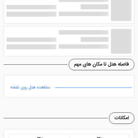
دبی
تنها دکوراسیون داخلی hotel dubai days-by-
wyndham، دلیل خوبی برای جلب رضایت کامل مهمانان در
این هتل محسوب می شود. اما با این حال هتل تمام سعی
خود را کرده تا از هر نظر، بتواند رضایت و رفاه مهمانان را
جلب کند. از این رو امکانات و خدمات عالی در این هتل
فاصله هتل تا مکان های مهم
تعبیه شده که تضمین کننده رفاه و راحتی مهمانان می
باشند.
مشاهده هتل روی نقشه
البته اگر به همراه خانواده به دبی سفر کرده اید و خواستار
اقامت در هتلی استخر دار هستید، پیشنهاد می کنیم
هتل
آپارتمان ستادیو م آرابیان پلازا دبی
مورد انتخاب قرار
امکانات
دهید.
هتل کرون پلازا دیره
هم با اتاق هایی لوکس، گزینه
مناسبی برای اقامت در طول سفر به دبی می باشد. در ادامه به