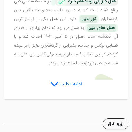
هتل دیز بای ویندهام دیره
دبی
در منطقه ساحلی دبی
واقع شده است که به همین دلیل، محبوبیت بالایی بین
گردشگران
تور دبی
دارد. این هتل یکی از نوساز ترین
هتل های دبی
به شمار می رود که زمان زیادی از افتتاح
آن نگذشته است. هتل در 5 اکتبر 2021 احداث شد و با
فضایی لوکس و جذاب، پذیرایی از گردشگران عزیز را بر عهده
گرفت. در این مطلب قصد داریم به معرفی کامل این هتل سه
ستاره در دبی بپردازیم. با ما همراه شوید.
اتاق های هتل دیز بای ویندهام دیره
ادامه مطلب
دبی
هتل دیز بای ویندهام دیره دبی
با توجه به نوساز بودن
رزرو اتاق
بنا، اتاق هایی لوکس با طراحی روز دنیا دارد. مهم ترین و