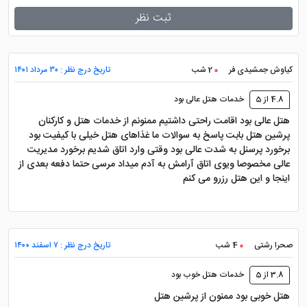
پرشین هتل برای تور دبی و
رزرو هتل خارجی
، چه
ثبت نظر
خدماتی عرضه می کند؟
سایت پرشین هتل
با ارائه خدماتی نظیر پشتیبانی 24
کیاوش جمشیدی فر
2 شب
تاریخ درج نظر : ۳۰ مرداد ۱۴۰۱
ساعته، نظر سنجی های مداوم در سفر، ثبت نظرات حقیقی
4.8 از 5
خدمات هتل عالی بود
میهمانان، امتیاز ویژه در باشگاه مشتریان، تخفیف های
هتل عالی بود اقامت راحتی داشتیم ممنونم از خدمات هتل و کارکنان
واقعی و ... همراه کاربران سایت خود خواهد بود. ضمن این
پرشین هتل بابت پاسخ به سوالات ما غذاهای هتل خیلی با کیفیت بود
که کارگزاری رسمی سایت پرشین هتل در مشهد ، تهران و
برخورد پرسنل به شدت عالی بود وقتی وارد اتاق شدیم برخورد مدیریت
عالی مخصوصا ویوی اتاق آرامش به آدم میداد مرسی حتما دفعه بعدی از
کیش، به صورت حضوری پاسخگوی کاربران خواهد بود.علاوه
اینجا و این هتل رزرو می کنم
بر این میتوانید با
رزرو تور
و
رزرو هتل
دبی خدمات
دیگری نیز دریافت کنید.
صحرا رشتی
4 شب
تاریخ درج نظر : ۷ اسفند ۱۴۰۰
3.8 از 5
خدمات هتل خوب بود
هتل خوبی بود ممنون از پرشین هتل