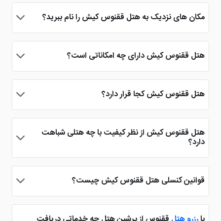
شده این هتل کیش بسیار پر مخاطب باشد. البته دسترسی به بازار
مکان های نزدیک به هتل ققنوس کیش را نام ببرید؟
هم می تواند سبب پر مخاطب بودن آن شود.
هتل 2 ستاره ققنوس در کیش به بازار ونوس، مرکز خرید مریم 2،
اسکله تفریحی کیش و ... دسترسی دارد که با کمی رانندگی می توان
هتل ققنوس کیش دارای چه امکاناتی است؟
به این مکان ها رسید.
از امکاناتی که می توان در هتل ققنوس کیش یافت، شامل
رستوران، کافی شاپ، اینترنت رایگان، روم سرویس، کتری برقی و ...
هتل ققنوس کیش کجا قرار دارد؟
می شود.
هتل ارزان قیمت ققنوس کیش در میدان امیر کبیر، خیابان دانش
واقع شده است. شاید موقعیت مکانی هتل زیاد مورد توجه نباشد،
هتل ققنوس کیش از نظر کیفیت با چه هتلی شباهت
اما قیمت ارزان آن دلیلی برای جذب افراد است.
دارد؟
هتل ارزان ققنوس از نظر کیفیت با هتل هایی نظیر ستاره کیش و
هتل پانیذ کیش مشابه است، اما برای اقامتی با کیفیت تر توصیه
قوانین کنسلی هتل ققنوس کیش چیست؟
ما به شما
هتل گامبرون کیش
و
هتل فلامینگو کیش
می باشد.
قانون کنسلی خاصی برای هیچ هتلی از جمله هتل ققنوس کیش
وجود ندارد، چون تمامی هتل های زیر نظر صنف هتلداری فعالیت
با
رزرو هتل
ققنوس از پرشین هتل چه خدماتی دریافت