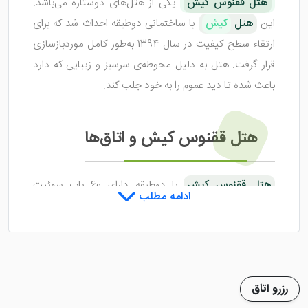
هتل ققنوس کیش
یکی از هتل‌های دوستاره می‌باشد.
این
هتل
کیش
با ساختمانی دوطبقه احداث شد که برای
ارتقاء سطح کیفیت در سال 1394 به‌طور کامل موردبازسازی
قرار گرفت. هتل به دلیل محوطه‌ی سرسبز و زیبایی که دارد
باعث شده تا دید عموم را به خود جلب کند.
هتل ققنوس کیش و اتاق‌ها
هتل ققنوس کیش
با دوطبقه دارای 60 باب سوئیت
ادامه مطلب
دوتخته الی پنج تخته می‌باشد. اتاق های این هتل اگرچه
فضای نسبتا بزرگ با نوردهی عالی را دارا هستند اما با این
حال نمی توان گفت که یک اقامت ایده آل را برای مهمانان
رقم خواهند زد. البته از نظر تمیزی و نظافت های انجام شده،
رزرو اتاق
تمامی اتاق های هتل تایید شده می باشند و جای هیچگونه