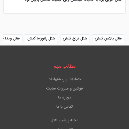
هتل پالاس کیش
هتل ترنج کیش
هتل پانوراما کیش
هتل ویدا ک
مطالب مهم
انتقادات و پیشنهادات
قوانین و مقررات سایت
درباره ما
تماس با ما
مجله پرشین هتل