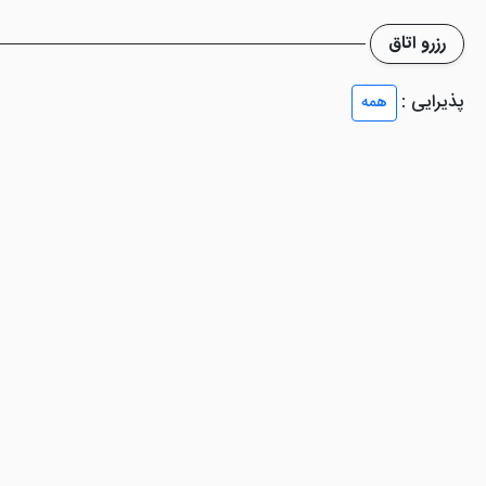
رزرو اتاق
ی‌های میهمانان از کیفیت غذایی خوبی برخوردار است. رستوران این هتل آپار
تخابی بوده و صبحانه بوفه سلف سرویس ارائه می‌شود.
پذیرایی :
همه
یافت یک اقامت راحت
له امکانات در این هتل به شمار می روند.