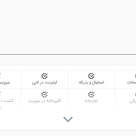
انات
استقبال و بدرقه
اینترنت در لابی
سرویس
رقی
نمازخانه
آشپزخانه در سوپیت
گشت درو
شه
رعت بالا
روم سرویس 24 ساعته
خدمات خشک شویی
صندوق اما
(لاندری)