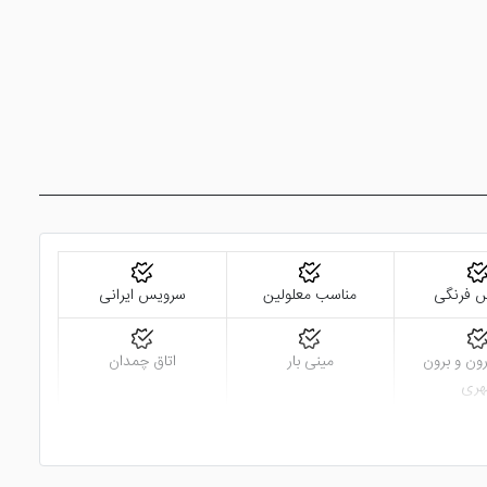
 فرنگی
مناسب معلولین
سرویس ایرانی
ن و برون
مینی بار
اتاق چمدان
ری
نات در لابی
نزدیک به ایستگاه قطار
نزدیک به مرکز شهر و
نقاط دیدنی