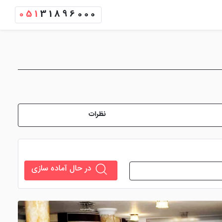
051
31896000
نظرات
در حال آماده سازی