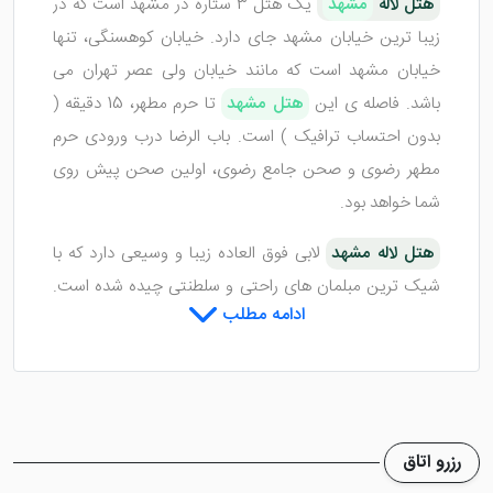
هتل لاله
مشهد
یک هتل 3 ستاره در مشهد است که در
زیبا ترین خیابان مشهد جای دارد. خیابان کوهسنگی، تنها
خیابان مشهد است که مانند خیابان ولی عصر تهران می
باشد. فاصله ی این
هتل مشهد
تا حرم مطهر، 15 دقیقه (
بدون احتساب ترافیک ) است. باب الرضا درب ورودی حرم
مطهر رضوی و صحن جامع رضوی، اولین صحن پیش روی
شما خواهد بود.
هتل لاله مشهد
لابی فوق العاده زیبا و وسیعی دارد که با
شیک ترین مبلمان‌ های راحتی و سلطنتی چیده شده است.
ادامه مطلب
تور هتل لاله مشهد از تهران
بدین دلیل محبوب است که در
مجاورت پارک کوهسنگی واقع شده و خواهان بسیاری دارد.
پارک کوهسنگی مشهد از طبیعی ترین پارک‌های مشهد است
که 6 شهید گمنام در بالای کوه آرمیده اند که گردشگران
تور
مشهد
حتما از این مکان بازدید می کنند.
رزرو اتاق