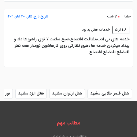
حلما
3 شب
تاریخ درج نظر : ۲۰ آبان ۱۴۰۲
1.8 از 5
خدمات هتل بد بود
خدمه های بی ادب،نظافت افتضاح،صبح ساعت ۷ توی راهروها داد و
بیداد میکردن خدمه ها ،هیچ نظارتی روی کارهاشون نبود،از همه نظر
افتضاح افتضاح افتضاح
هتل قصر طلایی مشهد
هتل ارغوان مشهد
هتل ایزد مشهد
تور مش
مطالب مهم
انتقادات و پیشنهادات