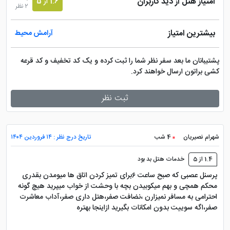
امتیاز هتل از دید کاربران
1.6 از 5
2 نظر
بیشترین امتیاز
آرامش محیط
پشتیبانان ما بعد سفر نظر شما را ثبت کرده و یک کد تخفیف و کد قرعه
کشی براتون ارسال خواهند کرد.
ثبت نظر
شهرام نصیریان
4 شب
تاریخ درج نظر : ۱۴ فروردین ۱۴۰۴
1.4 از 5
خدمات هتل بد بود
پرسنل عصبی که صبح ساعت ۶برای تمیز کردن اتاق ها میومدن بقدری
محکم همچی و بهم میکوبیدن بچه با وحشت از خواب میپرید هیچ گونه
احترامی به مسافر نمیزارن ،نضافت صفر،هتل داری صفر،آداب معاشرت
صفر،اگه سوییت بدون امکانات بگیرید ازاینجا بهتره