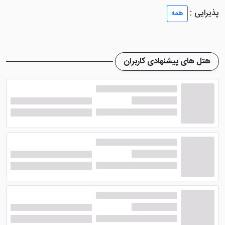
پذیرایی :
همه
هتل آپارتمان محبوب مهر رضا مشهد
در داخل
سوئیت‌های خود امکانات خوبی نظیر تلویزیون، یخچال،
سرویس بهداشتی ایرانی و فرنگی، روم سرویس، حمام‌های
هتل های پیشنهادی کاربران
مجهز به لوازم شخصی، آینه دراور، کمد دیواری و ... را قرار
داده است. چشم انداز اتاق‌های این
هتل مشهد
رو به کوچه
است. با اقامت در هتل آپارتمان مذکور به بست شیخ طوسی
و صحن جمهوری حرم مطهر، فاصله ی اندکی خواهید
داشت.همین دسترسی خوب به حرم، همراه با قیمت
اقتصادی، امکانات پایه ای قابل قبول و موقعیت مرکزی، هتل
آپارتمان مهر رضا را به یکی از گزینه های پرطرفدار میان
زائرانی تبدیل کرده که
تور مشهد با قطار
رزرو می کنند.
رستوران با منوی انتخابی در هتل