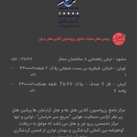
خدمات اسپا در هتل نگین مشهد وجود ندارد که با توجه به
2 ستاره بودن هتل بسیار قابل توجه است. برای استفاده از
خدمات سالن اسپا باید هتل‌های دیگر مشهد را رزرو کنید.
پرشین هتل سایت جامع رزرواسیون آنلاین هتل و تور
آشنایی با اتاق های هتل نگین
مشهد
مشهد - نبش راهنمایی ۸ ساختمان ممتاز
۳۸۰۹۶ - ۰۵۱
تهران - خیابان قیطریه بن بست شعبانی پلاک ۲ طبقه
۴۳۰۰۰۰۲۰ -
۰۲۱
۱
هتل نگین مشهد دارای اتاق‌های متنوعی برای پذیرایی از
کیش - فاز 7 صدف - پلاک Ts-67 طبقه همکف
۴۳۰۰۰۰۲۰ -
زائران و گردشگران است. این اتاق‌ها به زیبایی تزیین شده‌اند
واحد 7
۰۲۱
تا اقامتی لذت‌بخش را برای مهمانان به ارمغان بیاورند. هتل
با گزینه‌هایی همچون اقامتگاه‌های 2 تخته تا 4 تخته با
مرکز جامع رزرواسیون آنلاین هتل ها و هتل آپارتمان ها پرشین هتل
اندازه‌های گوناگون به اولویت‌های مسافران گروهی مختلف
زیر نظر آژانس مسافرت هوایی "سریع سیر خراسان" ، اولین و تنها
پاسخ می‌دهد، همه این‌ها با در نظر گرفتن بودجه شما انجام
مرکز تخصصی رزرو تور و هتل می باشد که موفق به دریافت
گواهینامه بین المللی گردشگری و مهمان نوازی از انجمن گردشگری
می‌شود.