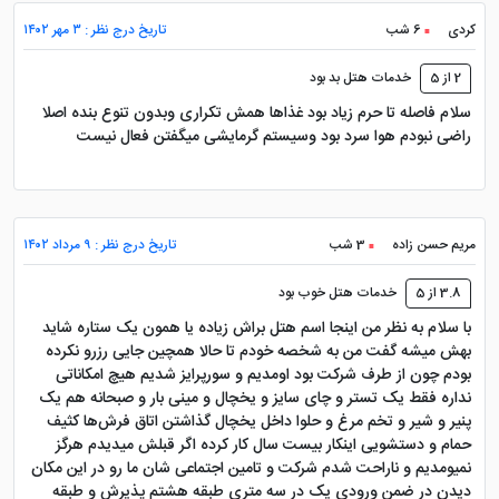
کردی
6 شب
تاریخ درج نظر : ۳ مهر ۱۴۰۲
2 از 5
خدمات هتل بد بود
سلام فاصله تا حرم زیاد بود غذاها همش تکراری وبدون تنوع بنده اصلا
راضی نبودم هوا سرد بود وسیستم گرمایشی میگفتن فعال نیست
مریم حسن زاده
3 شب
تاریخ درج نظر : ۹ مرداد ۱۴۰۲
رستوران هتل نگین مشهد
3.8 از 5
خدمات هتل خوب بود
با سلام به نظر من اینجا اسم هتل براش زیاده یا همون یک ستاره شاید
رستوران هتل نگین مشهد دارای منوی متناسب با
بهش میشه گفت من به شخصه خودم تا حالا همچین جایی رزرو نکرده
سلیقه‌های گوناگون است. در آنجا صبح خود را با یک
بودم چون از طرف شرکت بود اومدیم و سورپرایز شدیم هیچ امکاناتی
نداره فقط یک تستر و چای سایز و یخچال و مینی بار و صبحانه هم یک
صبحانه سلف‌سرویس آغاز می‌کنید. سپس ناهار و شام را از
پنیر و شیر و تخم مرغ و حلوا داخل یخچال گذاشتن اتاق فرش‌ها کثیف
بین غذاهای اصیل ایرانی با مواد اولیه درجه یک و با
حمام و دستشویی اینکار بیست سال کار کرده اگر قبلش میدیدم هرگز
نمیومدیم و ناراحت شدم شرکت و تامین اجتماعی شان ما رو در این مکان
دستپخت سرآشپزهای ماهر انتخاب خواهید کرد.
دیدن در ضمن ورودی یک در سه متری طبقه هشتم پذیرش و طبقه