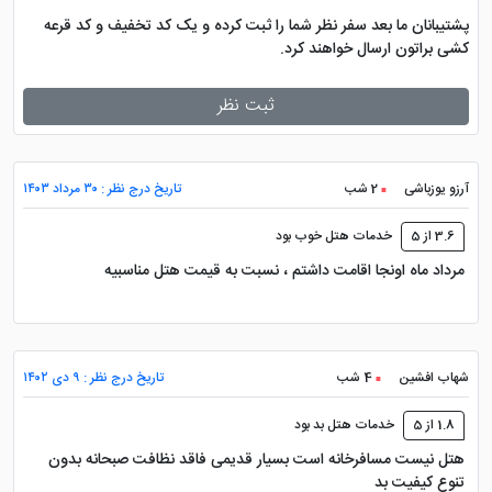
پشتیبانان ما بعد سفر نظر شما را ثبت کرده و یک کد تخفیف و کد قرعه
کشی براتون ارسال خواهند کرد.
هتل نگین دارای وبسایت رسمی نیست. بنابراین برای رزرو
آنلاین می‌توانید به وبسایت پرشین هتل مراجعه کنید.
ثبت نظر
پیج هتل نگین مشهد
آرزو یوزباشی
2 شب
تاریخ درج نظر : ۳۰ مرداد ۱۴۰۳
3.6 از 5
خدمات هتل خوب بود
هتل نگین در رسانه‌های اجتماعی مانند اینستاگرام فعالیت و
مرداد ماه اونجا اقامت داشتم ، نسبت به قیمت هتل مناسبیه
پیج رسمی ندارد. بنابراین برای دنبال کردن اخبار و اطلاعات
هتل می‌توانید از سایتت پرشین هتل استفاده کنید.
همچنین برای
رزرو تور
با اقامت در این هتل می‌توانید از
شهاب افشین
4 شب
تاریخ درج نظر : ۹ دی ۱۴۰۲
خدمات سایت پرشین هتل بهره ببرید.
1.8 از 5
خدمات هتل بد بود
امکانات و خدمات هتل نگین مشهد
هتل نیست مسافرخانه است بسیار قدیمی فاقد نظافت صبحانه بدون
تنوع کیفیت بد