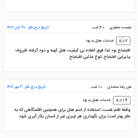
هتل نگین مشهد مجموعه‌ای از امکانات رفاهی را ارائه
می‌دهد که برای اطمینان از راحتی میهمانان طراحی شده
عصمت جعفری
3 شب
تاریخ درج نظر : ۳۰ آبان ۱۴۰۲
است. لابی، واقع در طبقه همکف، یک مرکز رفاهی با وای فای
رایگان و مجموعه‌ای از امکانات مانند صندلی راحتی، میز،
2 از 5
خدمات هتل بد بود
افتضاح بود غذا فوق العاده بی کیفیت هتل کهنه و دود گرفته ظرروف
تلویزیون، کنترل دما، سیستم‌های ایمنی مانند اعلام حریق و
پذیرایی افتضاح تنوع غذایی افتضاح
خاموش‌کننده آتش، آسانسور، سرویس بهداشتی ایرانی و
فرنگی و نمازخانه است. پذیرش هتل به صورت 24 ساعته و
خستگی‌ناپذیر در داخل لابی کار می‌کند. همچنین خدماتی
مانند تاکسی ترانسفر و گشت‌وگذار نیم روزه، بیدارباش،
علی رضا محمدی
1 شب
تاریخ درج نظر : ۴ مهر ۱۴۰۲
خشک‌شویی، اقامت برای مهمانان معلول و غذاخوری در اتاق
1.4 از 5
خدمات هتل بد بود
ارائه می‌دهد. تیم پذیرش هتل به دلیل کمک دقیق و صبورانه
واقعا ظلم هست استفاده از اسم هتل برای همچنین اقامتگاهی که به
خود به تمام مهمان شهرت دارد.
نظر بهتر است برای نگهداری هر چیزی غیر از انسان بکار گیری شود.