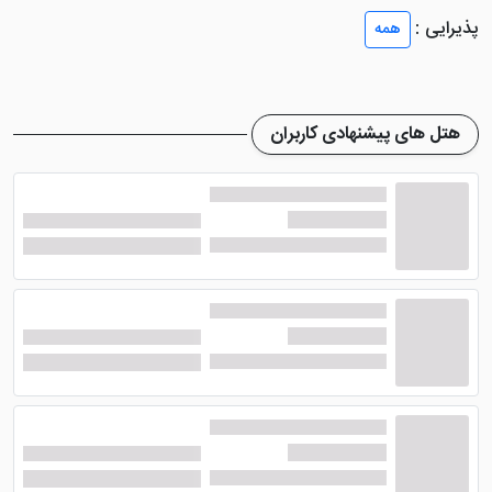
موجود در اتاق نظیر: تخت‌های استاندارد، حمام، سیستم
پذیرایی :
همه
تهویه ی مطبوع و... می باشد.
تمامی اتاق های این
هتل جذاب ناهید مشهد
به گونه ای
در نظر گرفته شده اند که انتظارات مهمانان را از اقامت در یک
هتل های پیشنهادی کاربران
هتل دو ستاره معمولی بر طرف می کنند. اگر به دنبال هتلی
در نزدیکی حرم می گردید که بتوانید به صورت پیاده به هم
حرم مطهر رضوی دسترسی پیدا کنید، پیشنهاد می کنم
هتل
خاور مشهد
را مورد انتخاب قرار دهید.
رستوران هتل ناهید مشهد با
کیفیتی مناسب
هتل محبوب ناهید مشهد
در رستورانش با رعایت مواردی
همچون: ظروف به همراه کارد و چنگال بسیار تمیز و شیک،