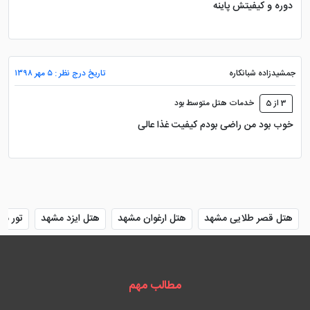
دوره و کیفیتش پاینه
جمشيدزاده شبانكاره
تاریخ درج نظر : ۵ مهر ۱۳۹۸
3 از 5
خدمات هتل متوسط بود
خوب بود من راضی بودم کیفیت غذا عالی
هتل قصر طلایی مشهد
هتل ارغوان مشهد
هتل ایزد مشهد
تور مش
مطالب مهم