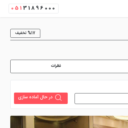
051
31896000
%17 تخفیف
نظرات
در حال آماده سازی