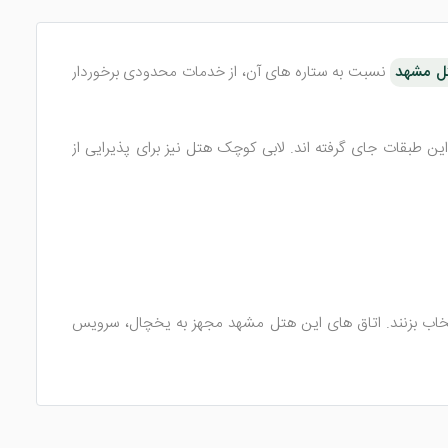
ل مشهد
نسبت به ستاره های آن، از خدمات محدودی برخوردار
ر دارد. این هتل در مشهد دارای 6 طبقه ساختمانی است که 65 اتاق زیبا درون این طبقات جای گرفته اند. لابی کوچک هتل نیز برای پذیرایی از
سلیقه خود دست به انتخاب بزنند. اتاق های این هتل مشهد مجهز به یخچال، سرویس
ماز خانه است. اما هتل جواهری مشهد با ساخت یک نمازخانه
تل نداشتید، می توانید به رستوران ها و فست فودهای اطراف هتل