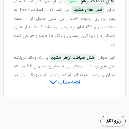
هتل ضیافت الزهرا
مشهد
نوساز ترین هتل 5 ستاره در
میان
هتل های مشهد
می باشد که در اسفندماه 1400 به
بهره برداری رسیده است. این هتل مجلل از 11 طبقه
ساختمانی و 145 اتاق برخوردار می باشد که با متراژ هایی
استاندارد و زیبا ترین وسایل و رنگ ها چیده و طراحی شده
اند.
لابی مجلل
هتل ضیافت الزهرا مشهد
با ارائه ولکام درینک؛
مبل های راحت، سیستم تهویه مطبوع، پذیرش 24 ساعته،
دربان و پرسنل حرفه ای، آماده پذیرایی از میهمانان در بدو
ادامه مطلب
ورود به این هتل مجلل خواهد بود. مهم ترین ویژگی این
هتل دسترسی آسان به حرم مطهر رضوی با 3 دقیقه پیاده
روی است.
رزرو اتاق
اتاق های هتل ضیافت الزهرا مشهد