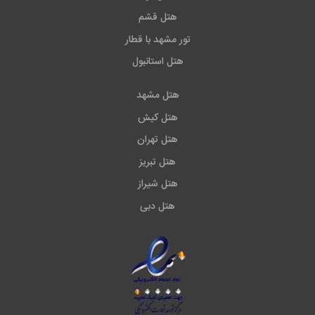
هتل قشم
تور مشهد با قطار
هتل استانبول
هتل مشهد
هتل کیش
هتل تهران
هتل تبریز
هتل شیراز
هتل دبی