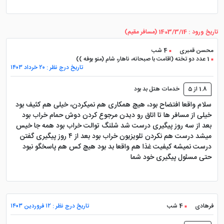
تاریخ ورود : 1403/3/14 (مسافر مقیم)
محسن قمبری
4 شب
1 عدد دو تخته (اقامت با صبحانه، ناهار، شام (منو بوفه ))
تاریخ درج نظر : ۲۰ خرداد ۱۴۰۳
1.8 از 5
خدمات هتل بد بود
سلام واقعا افتضاح بود، هیچ همکاری هم نمیکردن، خیلی هم کثیف بود
خیلی از مسافر ها تا اتاق رو دیدن مرجوع کردن دوش حمام خراب بود
بعد از سه روز پیگیری درست شد شلنگ توالت خراب بود همه جا خیس
میشد درست هم نکردن تلویزیون خراب بود بعد از ۴ روز پیگیری گفتن
درست نمیشه کیفیت غذا هم واقعا بد بود هیچ کس هم پاسخگو نبود
حتی مسئول پیگیری خود شما
فرهادی
4 شب
تاریخ درج نظر : ۱۲ فروردین ۱۴۰۳