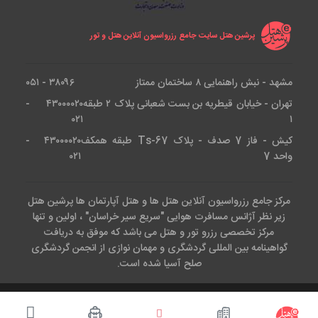
پرشین هتل سایت جامع رزرواسیون آنلاین هتل و تور
مشهد - نبش راهنمایی ۸ ساختمان ممتاز
۳۸۰۹۶ - ۰۵۱
تهران - خیابان قیطریه بن بست شعبانی پلاک ۲ طبقه
۴۳۰۰۰۰۲۰ -
۰۲۱
۱
کیش - فاز 7 صدف - پلاک Ts-67 طبقه همکف
۴۳۰۰۰۰۲۰ -
واحد 7
۰۲۱
مرکز جامع رزرواسیون آنلاین هتل ها و هتل آپارتمان ها پرشین هتل
زیر نظر آژانس مسافرت هوایی "سریع سیر خراسان" ، اولین و تنها
مرکز تخصصی رزرو تور و هتل می باشد که موفق به دریافت
گواهینامه بین المللی گردشگری و مهمان نوازی از انجمن گردشگری
صلح آسیا شده است.
کلیه حقوق این وب سایت متعلق است به آژانس هواپیمایی سریع سیر.طراحی
و پیاده سازی توسط تیم IT
پرشین هتل
( epersianhotel.com )