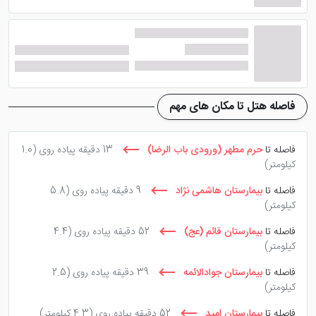
وجود بالکن از دیگر امکانات هتل به شمار می رود. ضمن
اینکه اینترت به صورت محدود و فقط در لابی قابل ارائه می
باشد.
موقعیت مکانی خوب این هتل مشهد باعث شده تا به مکان
هایی همچون بازار سوغاتی مشهد بازار رضا، راه آهن، پایانه
فاصله هتل تا مکان های مهم
مسافربری، مسجد هفتاد و دوتن، بازار سرشور و ... دسترسی
راحتی داشته باشد. فاصله هتل ارزان قیمت فرزانگان مشهد تا
فاصله تا
حرم مطهر (ورودی باب الرضا)
13 دقیقه پیاده روی
(1.0
کیلومتر)
حرم مطهر امام هشتم نیز به 15 دقیقه پیاده روی می رسد.
فاصله تا
بیمارستان هاشمی نژاد
9 دقیقه پیاده روی
(5.8
پرشین هتل برای
تور مشهد
و
رزرو هتل
، چه خدماتی
کیلومتر)
عرضه می کند؟
فاصله تا
بیمارستان قائم (عج)
52 دقیقه پیاده روی
(4.4
کیلومتر)
سایت پرشین هتل با ارائه خدماتی نظیر پشتیبانی 24
فاصله تا
بیمارستان جوادالائمه
39 دقیقه پیاده روی
(2.5
ساعته، نظر سنجی های مداوم در سفر، ثبت نظرات حقیقی
کیلومتر)
میهمانان، امتیاز ویژه در باشگاه مشتریان، تخفیف های
فاصله تا
بیمارستان امید
52 دقیقه پیاده روی
(4.3 کیلومتر)