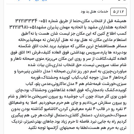
1.2 از 5
خدمات هتل بد بود
همیشه قبل از انتخاب مکان،حتما از طریق شماره 051- 32213334
اتحادیه هتلداران مشهد یا اتحادیه مهمان پذیران مشهد051-32212981
کسب اطلاع کنین که این مکان جز لیست شان هست یا نه؟طبق
استعلام ما،این مکان نه هتل بود نه هتل آپارتمان نه مهمانپذیر،خانه
مسافر هستافتضاح ترین مکانی که میتونید برید.تخت اتاق شکسته
بود،پرده ها پاره،سرویس بهداشتی فوق العاده کثیف،فرش ۱×۱ اتاق فوق
العاده کثیف،کثافت از سر و روی این مکان می‌ریزه.منوی صبحانه ناهار و
شام سلف سرویس نیست، حق انتخاب نداری،نان بیات شده
میاوردن،چیزی به اسم دور ریز ندارن.صبحانه ۱ مدل داشتن پنیر،مربا و
کره؛ناهار ۴ مدل: جوجه کباب،کباب کوبیده وحشتناک،قورمه
سبزی،خورشت قیمه؛شام هم ۴ مدل:ماکارونی،عدس پلو، کباب
کوبیده،کشک بادمجان،که فوق العاده غذاهاشون وحشتناک بود،چای
شون بوی کلر میداد چون آب جوشیده رو بیرون نمیریختن.ما ناهار و شام
رو بیرون سفارش می‌دادیم و چای هم حرم میخوردیم. اصلا یه وضعیاتاق
۳ نفره رو در قالب ۴ نفره معرفیش کردن،۲تاشامپو گذاشته بودن بدون
مسواک،خمیردندان، دستمال کاغذی،دستمال توالت،هر چی هم پیگیری
کردیم راه به جایی نبرد.فاصله تا حرم زیاد بود.جاهای بهتر،تمیزتر، نزدیک
تری به حرم هم هست،لطفا به صحبتهای آژانسها توجه نکنید