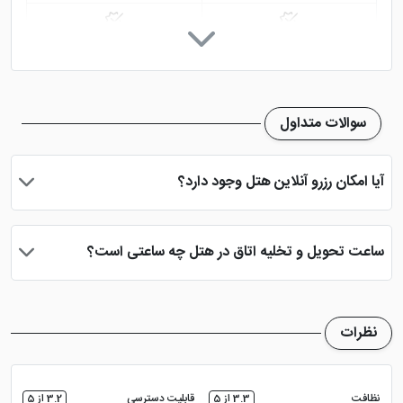
اینترنت در اتاق
پارکینگ در هتل
روم سرویس 24 ساعته
نمازخانه
سوالات متداول
اتاق چمدان
تاکسی سرویس
آیا امکان رزرو آنلاین هتل وجود دارد؟
تلویزیون ال سی دی
تلویزیون معمولی
بله، با انتخاب تاریخ ورود و خروج، نوع اتاق و تعداد نفرات می توانید
پس از پرداخت در درگاه بانکی، رزرو آنلاین خود را نهایی و واچر هتل را
ساعت تحویل و تخلیه اتاق در هتل چه ساعتی است؟
دریافت نمایید.
ساعت تحویل اتاق ساعت 2 بعد از ظهر و ساعت تخلیه اتاق 12 ظهر
می باشد
نظرات
نظافت
3.3 از 5
قابلیت دسترسی
3.2 از 5