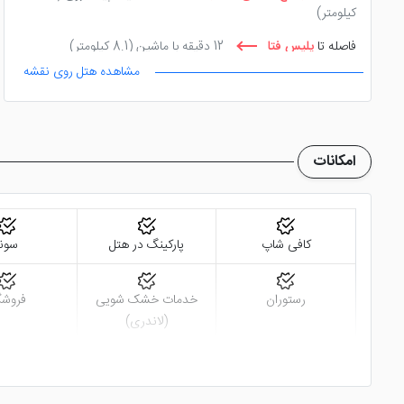
کیلومتر)
فاصله تا
پلیس فتا
12 دقیقه با ماشین
(8.1 کیلومتر)
مشاهده هتل روی نقشه
فاصله تا
مجتمع اجرای احکام کیفری دادسرای عمومی مشهد
26 دقیقه پیاده روی
(2.3 کیلومتر)
فاصله تا
زیست خاور
52 دقیقه پیاده روی
(3.7 کیلومتر)
امکانات
کافی شاپ
پارکینگ در هتل
سونا
رستوران
خدمات خشک شویی
فروشگ
(لاندری)