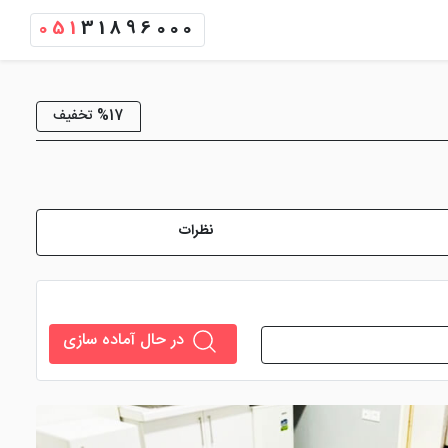
051
31896000
%17 تخفیف
نظرات
در حال آماده سازی