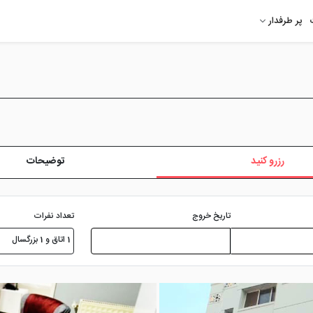
پر طرفدار
رزرو کنید
توضیحات
تعداد نفرات
تاریخ خروج
1 اتاق و 1 بزرگسال