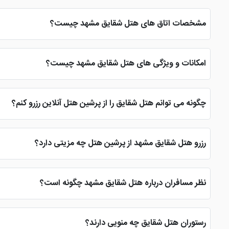
هزینه رزرو هتل شقایق در ایام پیک و معمولی دستخوش تغییرات می ش
مشخصات اتاق های هتل شقایق مشهد چیست؟
مشخصات اتاق های این هتل شامل اتاق های 2 تخته، 3 تخته و 4 تخته است که امکاناتی همچون اینترنت، یخچال، تلویزیون، سشوار و حمام در دسترس می باشد.
امکانات و ویژگی های هتل شقایق مشهد چیست؟
هتل شقایق هیچ امکانات و ویژگی خاصی ندارد.
چگونه می توانم هتل شقایق را از پرشین هتل آنلاین رزرو کنم؟
رزرو هتل از سایت پرشین هتل بسیار آسان است، کافیست وارد سایت شوید
به صورت آنی دریافت خواهید کرد.
رزرو هتل شقایق مشهد از پرشین هتل چه مزیتی دارد؟
دست هم داده تا سایت پرشین هتل، یک سایت محبوب برای زائران امام 
نظر مسافران درباره هتل شقایق مشهد چگونه است؟
هتل شقایق یک هتل یک ستاره است که نباید توقع امکانات زیادی دا
رستوران هتل شقایق چه منویی دارند؟