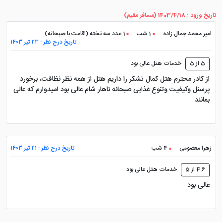
خدمات هتل مجلل رونا مشهد است.
تاریخ ورود : 1403/4/18 (مسافر مقیم)
آدرس و مکان های نزدیک به هتل
امیر محمد جمال زاده
1 شب
1 عدد سه تخته (اقامت با صبحانه)
تاریخ درج نظر : ۲۳ تیر ۱۴۰۳
رونا مشهد
5 از 5
خدمات هتل عالی بود
از کادر محترم هتل کمال تشکر را داریم هتل از همه نظر نظافت، برخورد
پرسنل وکیفیت وتنوع غذایی صبحانه ناهار شام عالی بود امیدوارم که عالی
آدرس
هتل رونا مشهد
در خیابان امام رضا، امام رضا 17،
بمانند
چهارراه اول می باشد. موقعیت مکانی این هتل به گونه ای
است که بیمارستان موسی بن جعفر، بازار بلور، بازار ساعت،
بازار قماش، بازار سرشور و ... به شما نزدیک خواهد بود.
همچنین ایستگاه اتوبوس بی آر تی هم فاصله کمی تا هتل
زهرا معصومی
4 شب
تاریخ درج نظر : ۲۱ تیر ۱۴۰۳
رونا دارد که مزیتی مهم برای آن محسوب می شود.
4.6 از 5
خدمات هتل عالی بود
عالی بود
پرشین هتل برای
تور مشهد
و
رزرو هتل
، چه خدماتی
عرضه می کند؟