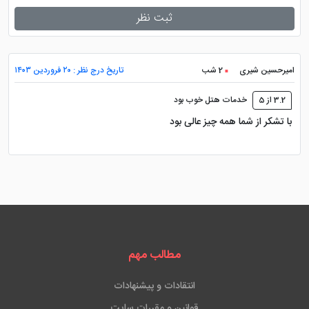
ثبت نظر
دیگر امکانات
امیرحسین شیری
2 شب
تاریخ درج نظر : ۲۰ فروردین ۱۴۰۳
این هتل زیبای دبی علاوه بر مواردی که ذکر شد، خدمات
3.2 از 5
خدمات هتل خوب بود
دیگری همچون روم سرویس، ترانسفر فرودگاهی با هزینه،
با تشکر از شما همه چیز عالی بود
خدمات خشک شویی و اتوشویی، پذیرش 24 ساعته، اتاق
چمدان، صندوق امانات؛ سالن بار، کافی شاپ، سالن همایش،
مجموعه ورزشی، پارکینگ، لابی مجلل و شیک، خدمات
مناسب برای معلولین و ... را هم ارائه می دهد.
مکان های نزدیک به هتل
مطالب مهم
هتل میلینیوم پلازا دبی
فقط 2 کیلومتر از مرکز شهر و 11
انتقادات و پیشنهادات
کیلومتر از فرودگاه فاصله دارد. این هتل دبی در مجاورت
قوانین و مقررات سایت