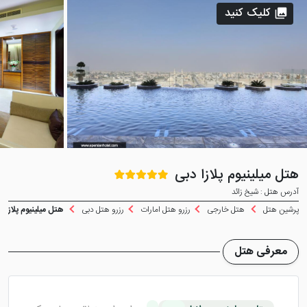
کلیک کنید
هتل میلینیوم پلازا دبی
آدرس هتل : شیخ زائد
پرشین هتل
هتل خارجی
رزرو هتل امارات
رزرو هتل دبی
هتل میلینیوم پلازا د
معرفی هتل