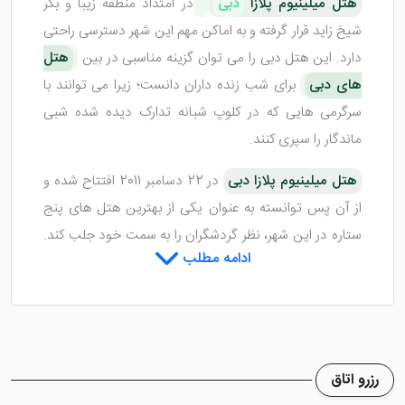
هتل میلینیوم پلازا
دبی
در امتداد منطقه زیبا و بکر
شیخ زاید قرار گرفته و به اماکن مهم این شهر دسترسی راحتی
دارد. این هتل دبی را می توان گزینه مناسبی در بین
هتل
های دبی
برای شب زنده داران دانست؛ زیرا می توانند با
سرگرمی هایی که در کلوپ شبانه تدارک دیده شده شبی
ماندگار را سپری کنند.
هتل میلینیوم پلازا دبی
در 22 دسامبر 2011 افتتاح شده و
از آن پس توانسته به عنوان یکی از بهترین هتل های پنج
ستاره در این شهر، نظر گردشگران را به سمت خود جلب کند.
ادامه مطلب
اگر به دنبال سفر با لوکس ترین
تور دبی
هستید، می
توانید با انتخاب این هتل، تور خود را تکمیل کنید. در ادامه
به معرفی کامل تری از هتل هتل میلینیوم خواهیم پرداخت؛
با ما همراه شوید.
رزرو اتاق