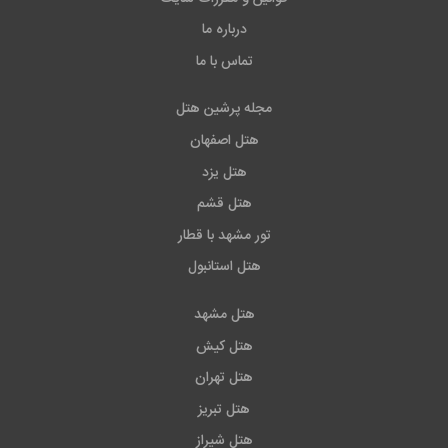
بر این میتوانید با
رزرو تور
وهتل دبی خدمات دیگری نیز
درباره ما
دریافت کنید.
تماس با ما
مجله پرشین هتل
هتل اصفهان
هتل یزد
هتل قشم
تور مشهد با قطار
هتل استانبول
هتل مشهد
هتل کیش
هتل تهران
هتل تبریز
هتل شیراز