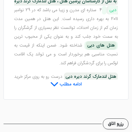
به نقل از کارشناسان پرشین هتل ، هتل لندمارک گرند دیره
دبی
4 ستاره ای مدرن و زیبا می باشد که در 29 نوامبر
2011 به بهره داری رسیده است. این هتل در همین مدت
زمان کم از زمان احداث، توانست نظر بسیاری از گرشگران را
به سمت خود جلب کند و به عنوان یکی از محبوب ترین
هتل های دبی
شناخته شود. ضمن اینکه از قیمت به
نسبت مناسبی هم برخوردار است و می تواند یک اقامت
لوکس را برای گردشگران فراهم کند.
هتل لندمارک گرند دیره دبی
درست رو به روی مرکز خرید
ادامه مطلب
الغریر، خیابان الرقه واقع شده است که همین امر سبب
معروفیت آن می شود. همچنین فاصله هتل تا ایستگاه مترو
تنها چند قدم است که با استفاده از آن، مهمانان می توانند
دسترسی راحتی به اماکن مهم شهر داشته باشند. اگر علاقه به
مند به کسب اطلاعات کامل از این هتل برای
رزرو تور دبی
رزرو اتاق
هستید، با ما تا انتهای مطلب همراه شوید.