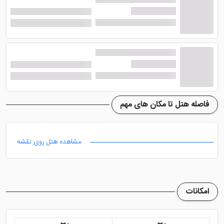
امکانات می توان به تلویزیون ال سی دی با شبکه های
ماهواره ای، سیستم تهویه مطبوع ، قهوه ساز و چای ساز،
حمام های خصوصی به همران وان، سشوار، سیستم
سرمایشی، مبلمان راحتی، آباژور و ... اشاره نمود. یک فضای
نشیمن هم برای دورهمی های خانوادگی در داخل اتاق ها
تعبیه شده است.
فاصله هتل تا مکان های مهم
امکانات هتل لندمارک گرند دیره دبی
مشاهده هتل روی نقشه
این هتل در رقابت با همتایان خود مانند
هتل کرون پلازا
دیره
و
هتل کاپیتول دبی
، تا کنون موفق بوده و هم تراز
می باشد. چرا که از امکانات عالی برخوردار است که سبب
امکانات
رضایت مهمانان مقیم در خود می شود. در ادامه به معرفی
چند نمونه از مهم ترین امکانات هتل خواهیم پرداخت.