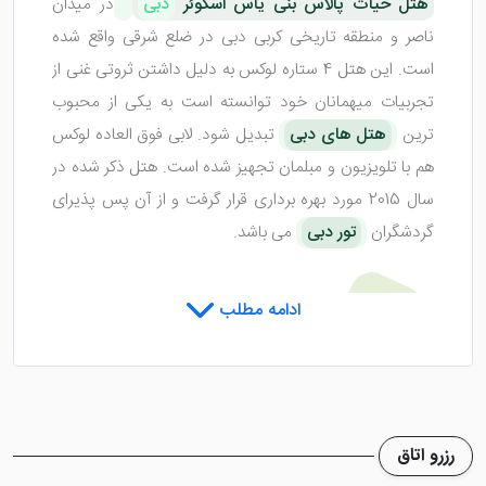
هتل حیات پالاس بنی یاس اسکوئر
دبی
در میدان
ناصر و منطقه تاریخی کربی دبی در ضلع شرقی واقع شده
است. این هتل 4 ستاره لوکس به دلیل داشتن ثروتی غنی از
تجربیات میهمانان خود توانسته است به یکی از محبوب
ترین
هتل های دبی
تبدیل شود. لابی فوق العاده لوکس
هم با تلویزیون و مبلمان تجهیز شده است. هتل ذکر شده در
سال 2015 مورد بهره برداری قرار گرفت و از آن پس پذیرای
گردشگران
تور دبی
می باشد.
اتاق های هتل حیات
پالاس
بنی
ادامه مطلب
یاس اسکوئر دبی
هتل حیات پالاس بنی یاس اسکوئر دبی
از اتاق هایی زیبا
رزرو اتاق
برخوردار است که با بهترین وسایل چیده شده اند. فضای