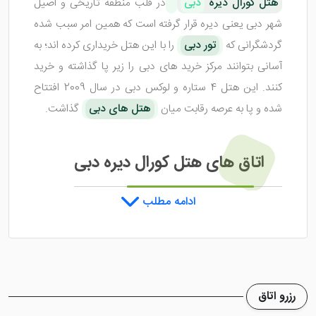
هتل کورال دیره
دبی
در قلب منطقه تاریخی و اصیل
شهر دبی یعنی دیره قرار گرفته است که همین امر سبب شده
گردشگرانی که
تور دبی
را با این هتل خریداری کرده اند؛ به
آسانی بتوانند مرکز خرید های دبی را زیر پا گذاشته و خرید
کنند. این هتل 4 ستاره و لوکس دبی در سال 2009 افتتاح
شده و پا به عرصه رقابت میان
هتل های دبی
گذاشت.
اتاق های هتل کورال دیره دبی
ادامه مطلب
این هتل
کلیه اتاق های خود را به مبلمان مجهز نموده و با
وسایل و امکانات رفاهی خوبی آن ها را پوشش داده است.
حمام اختصاصی همراه با ملزومات بهداشتی برای هر شخص،
سشوار، مینی بار، یخچال، تلویزیون ال ای دی، سیستم
رزرو اتاق
تهویه مطبوع، قهوه ساز و غیره از جمله امکانات و لوازمی