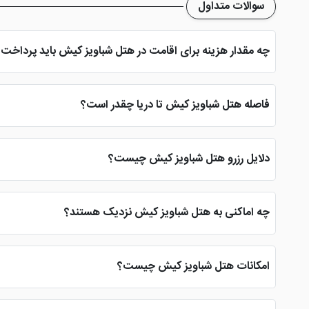
سوالات متداول
چه مقدار هزینه برای اقامت در هتل شباویز کیش باید پرداخت 
هتل شباویز کیش یک هتل قیمت مناسب در کیش است که هزینه هر شب اقامت در آن به 250 هزار تومان تا 500 هزار تومان می رسد. البته این ق
فاصله هتل شباویز کیش تا دریا چقدر است؟
هتل شباویز کیش یکی از هتل های ساحلی در جزیره محسوب می شود که تنها 3 دقیقه تا دریا فاصله دارد. همین امر سبب
دلایل رزرو هتل شباویز کیش چیست؟
یکی از مهم ترین دلایل رزرو هتل شباویز کیش نزدیک بودن آن به در
هتل می باشند.
چه اماکنی به هتل شباویز کیش نزدیک هستند؟
هتل 2 ستاره شباویز کیش به دلیل موقعیت مکانی خود به اماکنی
دارد.
امکانات هتل شباویز کیش چیست؟
از امکاناتی که در این هتل 2 ستاره کیش تدارک دیده شده می توان به نمازخانه، خدمات روم سرویس، اینترنت در اتاق و لابی، کتری برقی، اتاق چمدان و ... اشاره نمود که با توجه به لول هتل مناسب است.