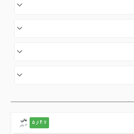
ر محبوب است.
ل طلوع کیش
بسیار بهتر و با کیفیت تر است.
قانون کنسلی خاصی برای هیچ هتلی از جمله هتل شباویز کیش وجود ندارد، چون تمامی هتل های زیر نظر صنف هتلداری فعالیت می کنند. اما در قوانین کنسلی چنین آمده که اگر فرد تا 24 ساعت قبل ورود اعلام
یاز ویژه در باشگاه مشتریان، تخفیف های واقعی و ... همراه کاربران سایت خود خواهد
عالی
4.7 از 5
4 نظر