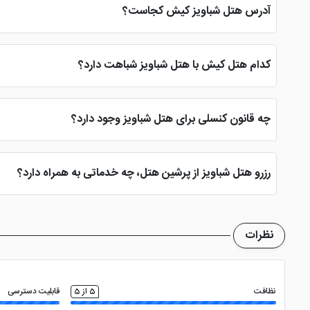
آدرس هتل شباویز کیش کجاست؟
هتل قیمت مناسب شباویز در ابتدای جاده جهان، بعد از هتل مارینا
کدام هتل کیش با هتل شباویز شباهت دارد؟
هتل شباویز از نظر کیفیت مشابه با
هتل ققنوس کیش
و از نظر موقع
چه قانون کنسلی برای هتل شباویز وجود دارد؟
کنسلی کند، تمام هزینه پرداختی سوخت می شود. اما اگر کنسلی 72 ساعت قبل ورود به هتل باشد 1 شب هزینه اقامت از مبلغ پرداختی کسر و ما بقی به مسافر برگردانده می شود.
رزرو هتل شباویز از پرشین هتل، چه خدماتی به همراه دارد؟
سایت پرشین هتل با 
بود. ضمن این که کارگزاری رسمی سایت پرشین هتل در کیش، به صو
نظرات
نظافت
5 از 5
قابلیت دسترسی