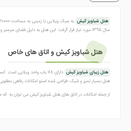
هتل شباویز کیش
به سبک ویلایی با زمینی به مساحت 20000 مترمربع سال 1370 ابتدای جاده جهان بعد از پارک مارینا ساخته شده است.
سال 1395 مورد نیاز قرار گرفت.
این هتل به دلیل فضای سرسبز و 
هتل شباویز کیش و اتاق های خاص
هتل زیبای شباویز کیش
دارای 78 باب واحد ویلایی است.
کسا
هتل بسیار تمیز و شیک طراحی شده استو امکانات رفاهی مطلوبی را
از جمله امکانات در اتاق های هتل شباویز کیش می توان به که مجه
هتل شباویز سبب می شود محبوبیت هتل شباویز کیش نزد گردشگرا
رستوران و کافی شاپ هتل شباویز کیش