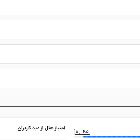
 پارک قرار گرفته است که این هتل کیش به دلیل موقعیت جغرافیایی خود بسیا
یت مکانی با
هتل مارینا پارک
مشباهت دارد. اما کیفیت این هتل به نسبت
هت
ارائه خدماتی نظیر پشتیبانی 24 ساعته، نظر سنجی های مداوم در سفر، ثبت نظرات حقیقی میهمانان، امت
رت حضوری پاسخگوی کاربران خواهد بود.
امتیاز هتل از دید کاربران
4.5 از 5