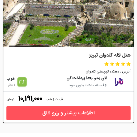
هتل لاله کندوان تبریز
آدرس : دهكده توريستي كندوان
الان بخر، بعدا پرداخت کن
خوب
3.2
1 نظر
4 قسطه ماهانه بدون سود
10,191,000
قیمت 1 شب
تومان
اطلاعات بیشتر و رزرو اتاق