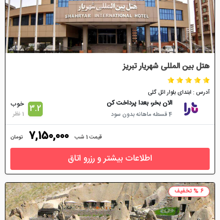
هتل بین المللی شهریار تبریز
آدرس : ابتدای بلوار ائل گلی
الان بخر، بعدا پرداخت کن
خوب
3.2
1 نظر
4 قسطه ماهانه بدون سود
7,150,000
قیمت 1 شب
تومان
اطلاعات بیشتر و رزرو اتاق
6 % تخفیف