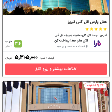
هتل پارس ائل گلی تبریز
آدرس : جاده ائل گلی، مشرف به پارک ائل گلی
الان بخر، بعدا پرداخت کن
خوب
3.4
2 نظر
4 قسطه ماهانه بدون سود
5,305,000
قیمت 1 شب
تومان
اطلاعات بیشتر و رزرو اتاق
26 % تخفیف