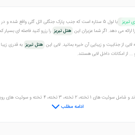
 تبریز
با لول 5 ستاره است که جنب پارک جنگلی ائل گلی واقع شده و در سال 1380 افتتاح شده است. این
ارائه می دهد. اگر شما عزیزان این
هتل تبریز
را رزرو کنید فاصله ای بسیار ک
ه لابی از جذابیت و زیبایی آن خیره بمانید. لابی این
هتل تبریز
به قدری زیبا
. از امکانات داخل لابی هستند.
178 اتاق دارد که در 17 طبقه لوکس جای گرفته اند 
دن در زمان مراجعه به آنان ارائه می شود.
ادامه مطلب
ه لوکس، امکانات رفاهی بسیار خوبی مانند تلویزیون، حمام، سرویس بهداشتی
سبب می شود تا آسایش و رفاه میهمانان هرچه بیشتر تامین شود.