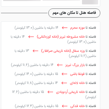
قیمت غذا در رستوران گردان
هتل پارس تبریز
کمی گران بوده که
فاصله هتل تا مکان های مهم
که تمامی آن ها منوی غذایی انتخابی و باز دارند. این اتفاق سبب
فاصله تا
موزه محرم
14 دقیقه با ماشین
(13.0 کیلومتر)
دیگر امکانات هتل و اماکن نزدیک
فاصله تا
خانه مشروطه تبریز (خانه کوزه‌کنانی)
14 دقیقه با
ماشین
(13.0 کیلومتر)
سالن همایش و جشن، لاندری، اتاق چمدان، بلمن، آسانسور، تاکسی سرویس، روم سرویس 24 سا
فاصله تا
وزه سفال (خانه تاریخی صرافلار)
13 دقیقه با
جانبازان معلولین، تهیه بلیط، گشت درون شهری و برون شهری و ...
ماشین
(11.2 کیلومتر)
فاصله تا
بازار بزرگ تبریز
14 دقیقه با ماشین
(11.6 کیلومتر)
این هتل همجوار با پارک ائل گلی تبریز است که با اقامت در
هتل
صفوی این پارک را گسترش داده اند. لازم به ذکر است شاه گلی و ایل گلی از دیگر نام
فاصله تا
قونقا باشی
15 دقیقه با ماشین
(14.0 کیلومتر)
فاصله تا
خانه لاله‌ای
14 دقیقه با ماشین
(11.8 کیلومتر)
تفرجگاه جنگلی علی میرزا، مجموعه ورزشی و سورتمه سواری تبریز، با
هتل تبریز آرامش، زیبایی و سفری مجلل را تجربه خواهید کرد.
فاصله تا
خانه تاریخی اُردوبادی
15 دقیقه با ماشین
(12.6
کیلومتر)
فاصله تا
خانه قدکی
15 دقیقه با ماشین
(12.4 کیلومتر)