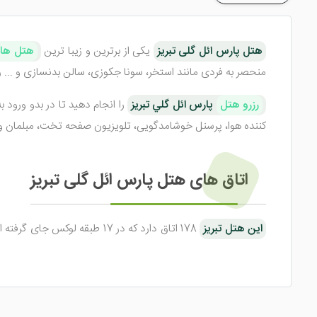
هتل پارس ائل گلی تبریز
یکی از برترین و زیبا ترین
هتل های
منحصر به فردی مانند استخر، سونا جکوزی، سالن بدنسازی و ... را 
رزرو هتل
پارس ائل گلي تبریز
را انجام دهید تا در بدو ورود ب
کننده هوا، پرسنل خوشامدگویی، تلویزیون صفحه تخت، مبلمان و ..
اتاق های هتل پارس ائل گلی تبریز
این هتل تبریز
به کوه و جنگل دارند که طبق سلیقه میهمانان و با توجه به خالی بو
هتل ذکر شده در تمامی اتاق های خود علاوه بر طراحی فوق العاد
تلفن، یخچال، مینی بار و ... را تدارک دیده است. همین عوامل 