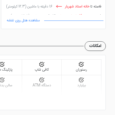
فاصله تا
خانه استاد شهریار
16 دقیقه با ماشین
(12.3 کیلومتر)
فاصله تا
موزه آذربایجان
14 دقیقه با ماشین
(11.8 کیلومتر)
مشاهده هتل روی نقشه
امکانات
رستوران
کافی شاپ
پارکینگ د
بیلیارد
دستگاه ATM
سالن بدن
کافی نت
نمازخانه