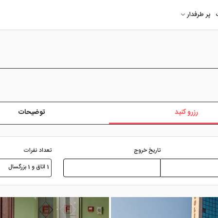
پر طرفدار
رزرو کنید
توضیحات
تعداد نفرات
تاریخ خروج
1 اتاق و 1 بزرگسال