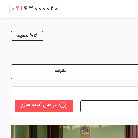
021
43000020
%16 تخفیف
نظرات
در حال آماده سازی