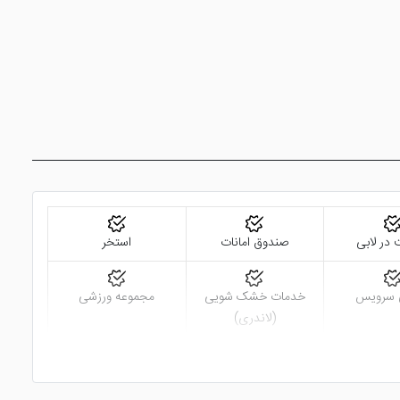
 در لابی
صندوق امانات
استخر
 سرویس
خدمات خشک شویی
مجموعه ورزشی
(لاندری)
ضای سبز
اتاق چمدان