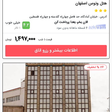
هتل ونوس اصفهان
آدرس : خیابان آمادگاه، حد فاصل چهارراه گلدسته و چهارراه فلسطین
الان بخر، بعدا پرداخت کن
خیلی خوب
4.2
1 نظر
4 قسطه ماهانه بدون سود
1,497,000
قیمت 1 شب
تومان
اطلاعات بیشتر و رزرو اتاق
26 % تخفیف