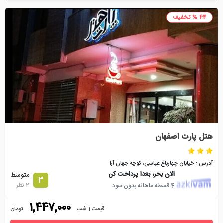
44 % تخفیف
هتل پارت اصفهان
آدرس : خیابان چهارباغ عباسی، کوچه جهان آرا
الان بخر، بعدا پرداخت کن
متوسط
3
2 نظر
4 قسطه ماهانه بدون سود
1,447,000
قیمت 1 شب
تومان