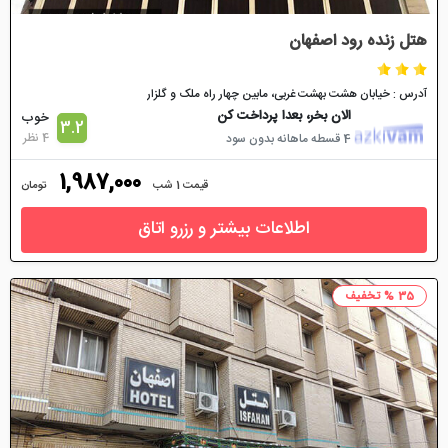
هتل زنده رود اصفهان
آدرس : خیابان هشت بهشت غربی، مابین چهار راه ملک و گلزار
الان بخر، بعدا پرداخت کن
خوب
3.2
4 نظر
4 قسطه ماهانه بدون سود
1,987,000
قیمت 1 شب
تومان
اطلاعات بیشتر و رزرو اتاق
35 % تخفیف