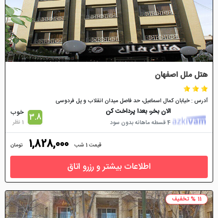
هتل ملل اصفهان
آدرس : خیابان کمال اسماعیل، حد فاصل میدان انقلاب و پل فردوسی
الان بخر، بعدا پرداخت کن
خوب
3.8
1 نظر
4 قسطه ماهانه بدون سود
1,828,000
قیمت 1 شب
تومان
اطلاعات بیشتر و رزرو اتاق
11 % تخفیف