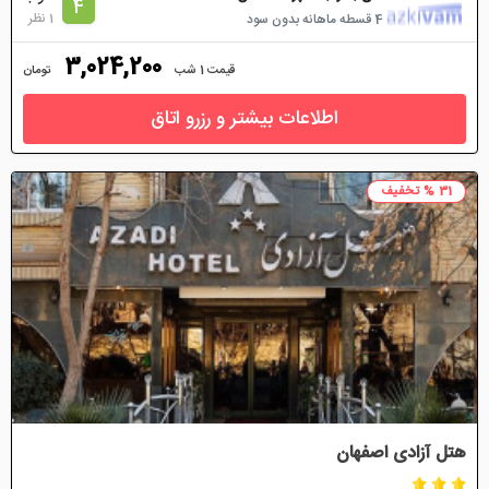
4
1 نظر
4 قسطه ماهانه بدون سود
3,024,200
قیمت 1 شب
تومان
اطلاعات بیشتر و رزرو اتاق
31 % تخفیف
هتل آزادی اصفهان