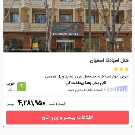
هتل اسپادانا اصفهان
آدرس : بلوار آیینه خانه، حد فاصل سی و سه پل و پل فردوسی
الان بخر، بعدا پرداخت کن
خوب
4
1 نظر
4 قسطه ماهانه بدون سود
4,281,950
قیمت 1 شب
تومان
اطلاعات بیشتر و رزرو اتاق