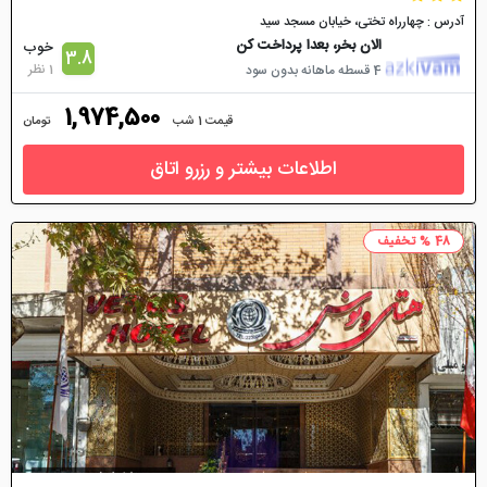
آدرس : چهارراه تختی، خیابان مسجد سید
الان بخر، بعدا پرداخت کن
خوب
3.8
1 نظر
4 قسطه ماهانه بدون سود
1,974,500
قیمت 1 شب
تومان
اطلاعات بیشتر و رزرو اتاق
48 % تخفیف