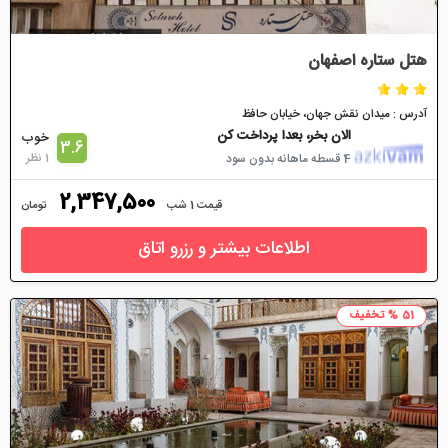
هتل ستاره اصفهان
آدرس : میدان نقش جهان، خيابان حافظ
الان بخر، بعدا پرداخت کن
خوب
3.6
1 نظر
4 قسطه ماهانه بدون سود
2,347,500
قیمت 1 شب
تومان
اطلاعات بیشتر و رزرو اتاق
51 % تخفیف