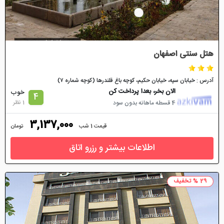
هتل سنتی اصفهان
آدرس : خیابان سپه، خیابان حکیم، کوچه باغ قلندرها (کوچه شماره ۷)
الان بخر، بعدا پرداخت کن
خوب
4
1 نظر
4 قسطه ماهانه بدون سود
3,137,000
قیمت 1 شب
تومان
اطلاعات بیشتر و رزرو اتاق
29 % تخفیف