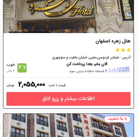
هتل زهره اصفهان
آدرس : خیابان فردوسی،مابین خیابان عافیت و منوچهری
الان بخر، بعدا پرداخت کن
خوب
3.7
2 نظر
4 قسطه ماهانه بدون سود
2,055,000
قیمت 1 شب
تومان
اطلاعات بیشتر و رزرو اتاق
11 % تخفیف