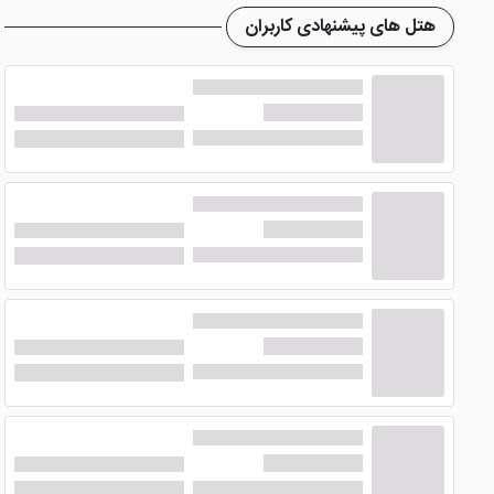
هتل ممکن است نورگیر خوبی نداشته باشند که در زمان پذیرش ب
هتل های پیشنهادی کاربران
امکانات هتل زهره اصفهان
این هتل
برای رفاه و آسایش میهمانان خود امکاناتی را در نظر
توانند سفارش بدهند و درب اتاق تحویل بگیرند.
یکی از امتیازات این هتل در اصفهان که در بین دیگر هتل های
راحتی و بدون دغدغه به مکان های تفریحی دسترسی داشته باشد،
که باعث شده تا میهمانان این هتل در اصفهان با خیال راحت وسای
رستوران و کافی شاپ