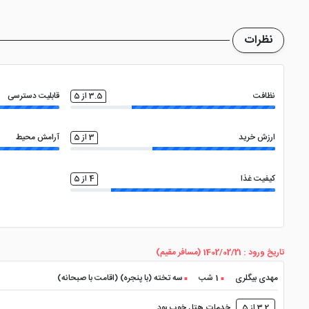
از جمله اماکنی که دسترسی خوبی به این هتل دارند شامل میدان ن
نظرات
نظافت
3.5 از 5
قابلیت دسترسی
ارزش خرید
3 از 5
آرامش محیط
کیفیت غذا
4 از 5
تاریخ ورود : 1402/02/21 (مسافر مقیم)
مهدی بیگلری
1 شب
سه تخته (با پنجره) (اقامت با صبحانه)
3.2 از 5
خدمات هتل خوب بود