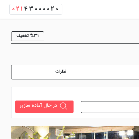
021
43000020
%31 تخفیف
نظرات
در حال آماده سازی