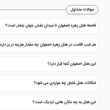
سوالات متداول
فاصله هتل زهره اصفهان تا میدان نقش جهان چقدر است؟
فاصله هتل تا میدان نقش جهان حدود 13 دقیقه با خودرو است که این مسئله کمی برای میهمانان خوشایند نیست، اما قیمت مناسب هتل این عیب را می پوشاند.
هر شب اقامت در هتل زهره اصفهان چه مقدار هزینه در بر دارد
هزینه هر شب اقامت در این هتل اصفهان از شبی 300 هزار تومان تا شبی 1 میلیون تومان است که این هزینه ها در زمان های مختلف تغییر خواهد کرد.
این هتل اصفهان کجا قرار دارد؟
آدرس هتل در خیابان فردوسی، مابین خیابان عافیت و منوچهری اس
امکانات هتل شامل چه مواردی می شود؟
امکانات این هتل اصفهان تنها منوط به تاکسی سرویس، لاندری، رستو
این هتل به چه مکان هایی نزدیک است؟