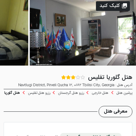
کلیک کنید
هتل گلوریا تفلیس
آدرس هتل : Navtlugi District, Pirveli Qucha 12, 0182 Tbilisi City, Georgia
پرشین هتل
هتل خارجی
رزرو هتل گرجستان
رزرو هتل تفلیس
هتل گلوریا تف
معرفی هتل