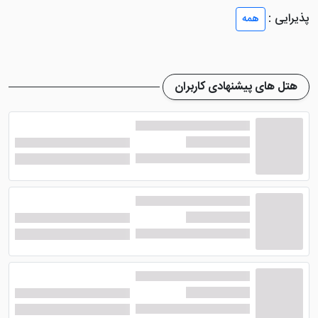
تئاتر اپرا و باله تفلیس در 7 کیلومتری هتل قرار دارد.
پذیرایی :
همه
نزدیکترین فرودگاه بینالمللی تفلیس، 24 کیلومتر از هتل باغ
ویجیسی است . یک هتل 3 ستاره است که در مرکز شهر
تفلیس واقع شده است
هتل های پیشنهادی کاربران