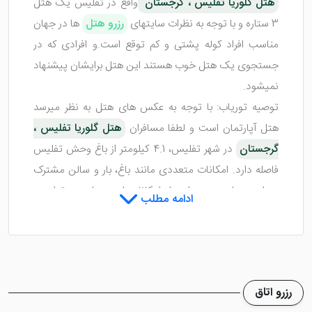
هتل گلوریا تفلیس ، گرجستان
واقع در تفلیس یک هتل
3 ستاره و با توجه به نظرات سایتهای
رزرو هتل
ها در جهان
مناسب افراد کوله پشتی و کم توقع است.و افرادی که در
جستجوی یک هتل خوب هستند این هتل برایشان پیشنهاد
نمیشود.
توصیه توریاب: با توجه به عکس های هتل به نظر میرسد
هتل آپارتمان است و لطفا مسافران
هتل گلوریا تفلیس ،
گرجستان
در شهر تفلیس، 4.1 کیلومتر از باغ وحش تفلیس
فاصله دارد. امکانات متعددی مانند باغ، بار و سالن مشترک
در این هتل وجود دارد. از امکانات این هتل می توان به
ادامه مطلب
رستوران، پذیرش 24 ساعته و سرویس اتاق و وای فای
رایگان اشاره کرد. هتل غیر سیگاری است و در فاصله 7
کیلومتری میدان آزادی قرار گرفته است. صبحانه بوفه می
باشد.هتل Vedzisi Garden یک تراس دارد می دهد.تئاتر
رزرو اتاق
روستاولی در 7 کیلومتری هتل قرار گرفته است، در حالی که