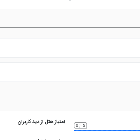
گان است که دغدغه شما برای جای پارک خودرو و ارتباط با دوستان و خانواد
مینی بار
ا دریافت کنید.
س از پرداخت در درگاه بانکی، رزرو آنلاین خود را نهایی و واچر هتل را دریافت ن
امتیاز هتل از دید کاربران
5 از 5