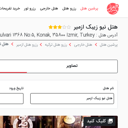
پرشین هتل
رزرو هتل
هتل خارجی
رزرو تور
خرید تفریحات
هتل نیو زیبک ازمیر
آدرس هتل : Fevzipasa Bulvari 1368 No:5, Konak, 35800 Izmir, Turkey
هتل نی
پرشین هتل
هتل خارجی
رزرو هتل ترکیه
رزرو هتل ازمیر
تصاویر
نام هتل
تاریخ ورود
کلیک کنید