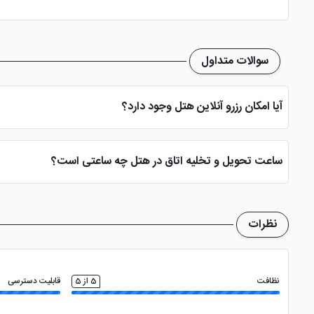
یکی از دیگر امکانات خوب این هتل وجود پارکینگ و اینترنت رای
دیگری نظیر خدمات خکشویی، خدمات لاندری، صرافی، خدمات روم سرویس 24 ساعته و ... ر
سوالات متداول
آدرس و مکان های نزدیک به هتل ازمیر
آیا امکان رزرو آنلاین هتل وجود دارد؟
بله، با انتخاب تاریخ ورود و خروج، نوع اتاق و تعداد نفرات می توانید پ
نمایشگاه بین المللی نیز فقط 200 متر فاصله است. بازار تاریخی کمرالتی هم 400 متر از هتل دور است.
ساعت تحویل و تخلیه اتاق در هتل چه ساعتی است؟
ساعت تحویل اتاق ساعت 2 بعد از ظهر و ساعت تخلیه اتاق 12 ظهر می باشد
موزه آگورا ازمیر : 550 متر
نظرات
میدان جمهوری : 950 متر
میدان کوناک : 1.3 کیلومتر
نظافت
5 از 5
قابلیت دسترسی
برج ساعت ازمیر : 1.3 کیلومتر