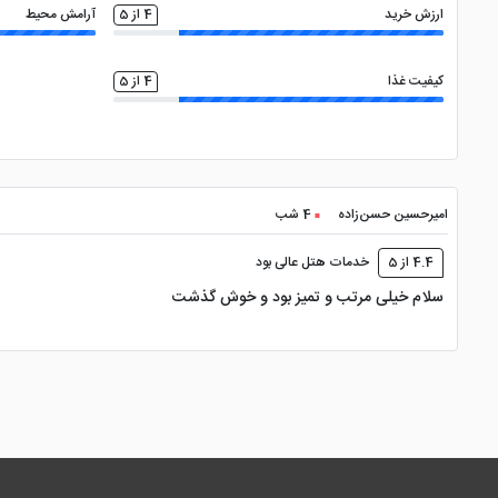
ارزش خرید
موزه آتاتورک : 1.5 کیلومتر
4 از 5
آرامش محیط
موزه قوم نگاری 1.6 کیلومتر
کیفیت غذا
4 از 5
موزه باستان شناسی ازمیر : 1.7 کیلومتر
کوردونبویو : 1.8 کیلومتر
امیرحسین حسن‌زاده
4 شب
اسمیرنای قدیمی : 5 کیلومتر
4.4 از 5
خدمات هتل عالی بود
فرودگاه مندرس : 15 کیلومتر
سلام خیلی مرتب و تمیز بود و خوش گذشت
قوانین هتل
ورود حیوانات خانگی به داخل هتل مجاز نیست