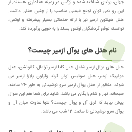
جهان، برندی شناخته شده و لوکس در زمینه هتلداری هستند. از
این رو نمی توان توقع قیمتی مناسب را از چنین هتلی داشت.
هتل هیلتون ازمیر نیز با ارائه خدماتی بسیار پیشرفته و لوکس،
توانسته توقع گردشگران لوکس پسند را به خوبی برآورده کند.
نام هتل های یوآل ازمیر چیست؟
هتل های یوآل ازمیر شامل هتل کایا ازمیر ثرامال، کانونشن، هتل
مونپیک ازمیر، هتل سوئیس اوتل گرند وکراون پلازا ازمیر می
شوند. منظور از هتل یوآل ازمیر سرو نوشیدنی به طور 24 ساعته،
صبحانه، نهار و شام رایگان می باشد. شاید برای شما هم این سوال
پیش بیاید که فرق آل و یوآل چیست؟ تنها تفاوت میان آل و
یوآل سرو نوشیدنی تا ساعت 12 شب می باشد.