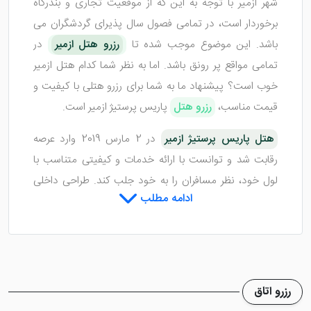
شهر ازمیر با توجه به این که از موقعیت تجاری و بندرگاه
برخوردار است، در تمامی فصول سال پذیرای گردشگران می
باشد. این موضوع موجب شده تا
رزرو هتل ازمیر
در
تمامی مواقع پر رونق باشد. اما به نظر شما کدام هتل ازمیر
خوب است؟ پیشنهاد ما به شما برای رزرو هتلی با کیفیت و
قیمت مناسب،
رزرو هتل
پاریس پرستیژ ازمیر است.
هتل پاریس پرستیژ ازمیر
در 2 مارس 2019 وارد عرصه
رقابت شد و توانست با ارائه خدمات و کیفیتی متناسب با
لول خود، نظر مسافران را به خود جلب کند. طراحی داخلی
ادامه مطلب
این هتل بسیار شیک بوده و استفاده از رنگ های طلایی و
سفید و قرمز به آن جلوه ای زیبا داده است. لابی هتل نیز با
بهترین وسایل رفاهی نظیر پذیرش 24 ساعته، مبلمان و
تلویزیون صفحه تخت مهیای پذیرایی از میهمانان شده
است.
رزرو اتاق