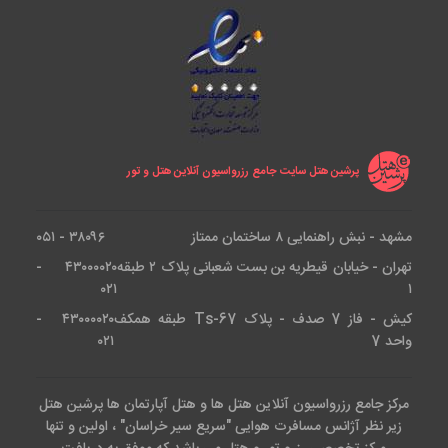
آدرس و مکان های نزدیک به هتل
این هتل در 1397 sok.no:38/40 kahramanlar/konak,
Konak, 35230 Izmir, Turkey واقع شده و دسترسی
خوبی به مرکز شهر دارد. از جمله جاذبه های نزدیک به این
پرشین هتل سایت جامع رزرواسیون آنلاین هتل و تور
هتل می توان به برج ساعت ازمیر با 3.7 کیلومتر و میدان
کوناک با 3.9 کیلومتر اشاره کرد. دیگر مکان های نزدیک به
مشهد - نبش راهنمایی ۸ ساختمان ممتاز
۳۸۰۹۶ - ۰۵۱
این هتل عبارت اند از :
تهران - خیابان قیطریه بن بست شعبانی پلاک ۲ طبقه
۴۳۰۰۰۰۲۰ -
۰۲۱
۱
پارک فرهنگی : 350 متر
کیش - فاز 7 صدف - پلاک Ts-67 طبقه همکف
۴۳۰۰۰۰۲۰ -
واحد 7
۰۲۱
موزه آگورا ازمیر : 1.1 کیلومتر
مرکز جامع رزرواسیون آنلاین هتل ها و هتل آپارتمان ها پرشین هتل
میدان جمهوری : 1.3 کیلومتر
زیر نظر آژانس مسافرت هوایی "سریع سیر خراسان" ، اولین و تنها