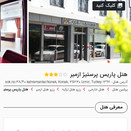
کلیک کنید
هتل پاریس پرستیژ ازمیر
آدرس هتل : 1397 sok.no:38/40 kahramanlar/konak, Konak, 35230 Izmir, Turkey
پرشین هتل
هتل خارجی
رزرو هتل ترکیه
رزرو هتل ازمیر
هتل پاریس پرستیژ از
معرفی هتل