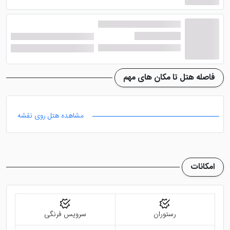
در
هتل 4 ستاره اوگلاکسی اوغلو پارک بوتیک ازمیر
امکانات رفاهی بسیار خوبی وجود دارد که میهمانان را راضی
نگه داشته است. البته از این هتل نباید توقع امکاناتی
همچون مجموعه آبی یا سالن تناسب اندام را داشت. اما به
عنوان پیشنهاد جایگزین می توانید
هتل آنمون چیگلی
فاصله هتل تا مکان های مهم
ازمیر
یا
هتل رامادا سوئیت بای ویندهام ازمیر
را مورد
رزرو قرار دهید. در ادامه با امکانات این هتل آشنا خواهید شد.
مشاهده هتل روی نقشه
رستوران و بار
امکانات
از امکانات خوب این هتل می توان به رستوران آن اشاره کرد
که غذاهایی لذیذ و خوشمزه را ارائه می دهد. در رستوران هتل
فضایی زیبا و جذاب به چشم می خورد که لذت صرف غذا را
رستوران
سرویس فرنگی
دوچندان می کند. پرسنل حرفه ای در سریع ترین زمان ممکن