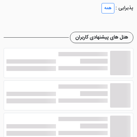
زمان اقامت آرامشی وصف نشدنی را تجربه کنند. شما با رزرو
پذیرایی :
همه
هر یک از اتاق های این هتل، صبحانه و خدمات روم سرویس
24 ساعته را به صورت رایگان دریافت خواهید کرد.
از امکاناتی که در داخل اتاق های این هتل وجود دارد می
هتل های پیشنهادی کاربران
توان به مواردی همچون سیستم سرمایشی و گرمایشی،
سیستم تهویه مطبوع، تلفن، اینترنت رایگان، دستگاه قهوه
ساز و چای ساز اشاره کرد. البته امکانات دیگری در داخل اتاق
ها طراحی شده که شامل منو بالش، حمام اختصاصی،
ملزومات بهداشتی، سشوار، تلویزیون صفحه تخت و ... می
شود.
امکانات هتل اوگلاکسی اوغلو پارک
بوتیک ازمیر