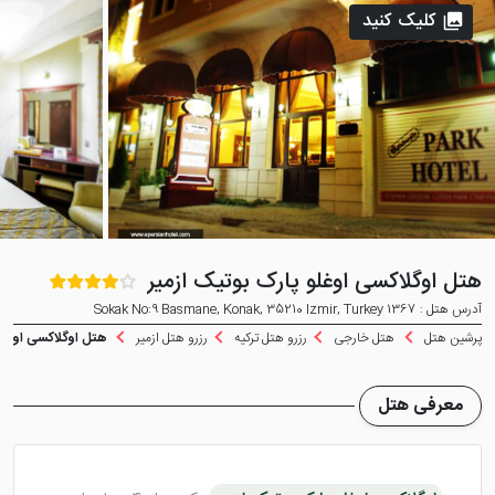
کلیک کنید
هتل اوگلاکسی اوغلو پارک بوتیک ازمیر
آدرس هتل : 1367 Sokak No:9 Basmane, Konak, 35210 Izmir, Turkey
پرشین هتل
هتل خارجی
رزرو هتل ترکیه
رزرو هتل ازمیر
هتل اوگلاکسی اوغلو 
معرفی هتل