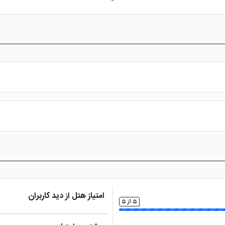
ا منو آلاکارته سفارش دهید که کیفیت بالایی دارند. صبحانه هتل نیز به صو
لی با میان وعده های سبک در دسترس می باشد.
س از پرداخت در درگاه بانکی، رزرو آنلاین خود را نهایی و واچر هتل را دریافت ن
امتیاز هتل از دید کاربران
5 از 5
یرا در این هتل یک پارکینگ وسیع همراه با دربان طراحی شده است. جهت خدما
؟ پس با اینترنت نامحدود رایگان هتل با آن ها ارتباط برقرار کنید.