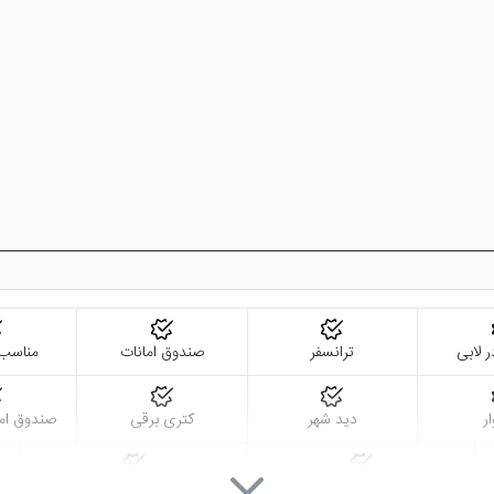
برقراری ارتباط با خانواده و دوستان هم در دسترس خواهد بود.
اتاق استاندارد هتل که به اتاق سینگل هم شناخته می شود متراژی حدود 18 متر مربع دارد که به امکان
ت و صبحانه رایگان، یخچال و مینی بار هم در اختیار میهمانان قرار می گیرد
ر لابی
ترانسفر
صندوق امانات
مناسب 
ر
دید شهر
کتری برقی
صندوق اما
ر هر صورت جهت آشنایی بیشتر شما عزیزان به شرح امکانات هتل پرداخته ایم.
تلویزیون ال سی دی
تاکسی سرویس