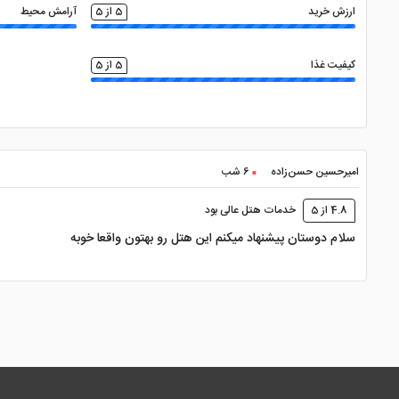
ارزش خرید
5 از 5
آرامش محیط
دیگر امکانات و خدمات
کیفیت غذا
5 از 5
اتاق چمدان
خدمات کرایه دوچرخه
امیرحسین حسن‌زاده
6 شب
خدمات لاندری
4.8 از 5
خدمات هتل عالی بود
سلام دوستان پیشنهاد میکنم این هتل رو بهتون واقعا خوبه
خدمات اتوشویی با هزینه
خدمات ترانسفر فرودگاهی با هزینه
خدمات تاکسی سرویس