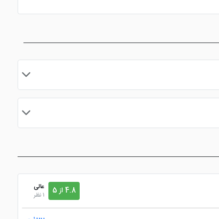
رت بوفه سلف سرویس ارائه می شود که تضمین کننده شروع روزی با
مایید.
تالار باشکوه هتل اطلس، آماده برپایی سمینارها و مراسم های عروسی بوده که با پیشرفته ترین سیستم های صوتی و تصویری و استیج طراحی شده است. ظرفیت سالن همایش هتل 4 ستاره اطلس ازمیر از 10
عالی
4.8 از 5
1 نظر
ت تبدیل ارز می توانید به صرافی هتل مراجعه کنید تا با خاطری