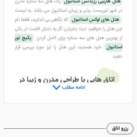
هتل هاربیی رزیدنس استانبول
یک هتل سه ستاره مدرن
در شهر توریست پذیر و زیبای استانبول می باشد. به لیست
هتل های لوکس استانبول
که نگاهی بی اندازید، قطعا نام
این هتل را خواهید دید؛ بنابراین اگر به دنبال اقامت در یکی
از بهترین هتل های سه ستاره برای کامل کردن
پکیج تور
استانبول
خود هستید، این هتل را نیز مورد بررسی قرار
دهید.
اتاق هایی با طراحی مدرن و زیبا در
ادامه مطلب
هتل هاربیی رزیدنس استانبول
هتل هاربیی رزیدنس استانبول
در مرحله اول با ایجاد اتاق
های بی نیر و بسیار شیک هر گردشگری را مجذوب خود می
رزرو اتاق
کند. اقامت در اتق های این هتل می تواند احساس اقامت