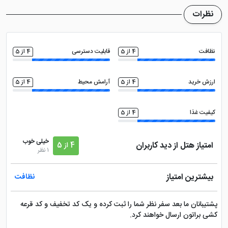
می باشد
نمود. در کنار این هتل، شما می توانید
هتل الان
نظرات
استانبول
و یا
هتل سراگلیو استانبول
را در همین لِول
انتخاب نمایید.
نظافت
4 از 5
قابلیت دسترسی
4 از 5
ارزش خرید
4 از 5
آرامش محیط
4 از 5
کیفیت غذا
4 از 5
خیلی خوب
امتیاز هتل از دید کاربران
4 از 5
1 نظر
بیشترین امتیاز
نظافت
پشتیبانان ما بعد سفر نظر شما را ثبت کرده و یک کد تخفیف و کد قرعه
کشی براتون ارسال خواهند کرد.