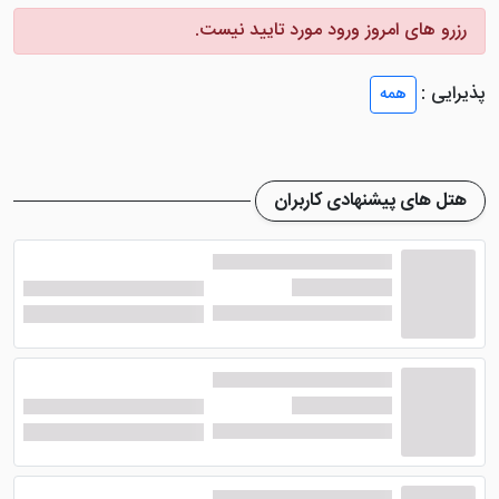
این هتل را جذاب می کند، چاپی هرچند محدود از نقاشان بر
رزرو های امروز ورود مورد تایید نیست.
روی دیواره های آن ها می باشد.
پذیرایی :
همه
اگر به دنبال بهترین واحد اقامتی در
هتل لوکس سراگلیو
استانبول
هستید، پیشنهاد می کنم اتاق های تراس دار با
فضای بزرگ را مورد انتخاب قرار دهید. امکانات رفاهی در
تمامی اتاق ها در کنار فضای زیبا، رضایت شما را جلب خواهد
هتل های پیشنهادی کاربران
کرد. حمام مجهز، تلویزیون صفحه تخت، قهوه ساز، سیستم
تهویه مطبوع و .... از جمله این امکانات به حساب می آیند.
رستوران با چشم انداز دریای مارمارا
در هتل سراگلیو استانبول
در
هتل جذاب سراگلیو استانبول
یک رستوران با فضایی