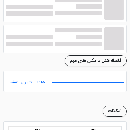
بسیار مدرن و البته چشم اندز منحصر به فرد رو به دریای
مارمارا وجود دارد. افرادی که در این هتل اقامت دارند می
توانند برای صرف غذا در وعده های مختلف به این رستوران
مراجعه کنند و از نمای زیبای آن لذت کافی را ببرند.
سرآشپزان حرفه ای و با تجربه در رستوران
هتل محبوب
سراگلیو استانبول
سعی دارند تا مطابق با فضای زیبای
رستوران غذاهایی با کیفیت بالا را طبخ گردیده و در اختیار
فاصله هتل تا مکان های مهم
مشتریان زیز قرار دهند. بنابراین جای هیچگونه نگرانی از نظر
تازگی غذا و مواد اولیه سالم آن ها وجود نخواهد داشت.
مشاهده هتل روی نقشه
چه امکاناتی در هتل سراگلیو
استانبول در نظر گرفته شده است؟
امکانات
در
هتل زیبای سراگلیو استانبول
مجموعه آبی و یا امکانات