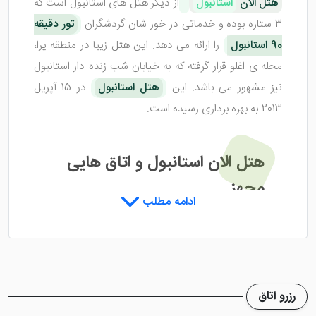
هتل الان
استانبول
از دیگر هتل های استانبول است که
3 ستاره بوده و خدماتی در خور شان گردشگران
تور دقیقه
90 استانبول
را ارائه می دهد. این هتل زیبا در منطقه پرا،
محله ی اغلو قرار گرفته که به خیابان شب زنده دار استانبول
نیز مشهور می باشد. این
هتل استانبول
در 15 آپریل
2013 به بهره برداری رسیده است.
هتل الان استانبول و اتاق هایی
مجهز
ادامه مطلب
هتل الان استانبول
اتاق های فوق العاده زیبایی را برای
میهمانان خود تدارک دیده تا در هنگام استراحت، نهایت
آرامش را تجربه کنند. اتاق های این هتل شامل 2 تخته، 3
رزرو اتاق
تخته، 4 تخته و ... می شود که مطابق با تعداد نفرات هر