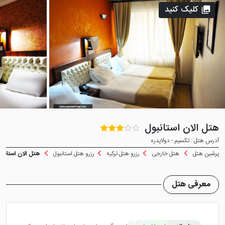
کلیک کنید
هتل الان استانبول
آدرس هتل : تکسیم - دولاپدره
پرشین هتل
هتل خارجی
رزرو هتل ترکیه
رزرو هتل استانبول
هتل الان استانبو
معرفی هتل