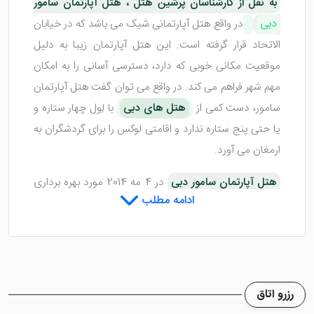
به نقل از کارشناسان پرشین هتل ، هتل آپارتمان سامور
دبی
در واقع هتل آپارتمانی شیک می باشد که در خیابان
الاتحاد قرار گرفته است. این هتل آپارتمان زیبا به دلیل
موقعیت مکانی خوبی که دارد، دسترسی آسانی را به امکان
مهم شهر فراهم می کند. در واقع می توان گفت هتل آپارتمان
سامور، دست کمی از
هتل های دبی
با لِول چهار ستاره و
یا حتی پنج ستاره ندارد و اقامتی لوکس را برای گردشگران به
ارمغان می آورد.
هتل آپارتمان سامور دبی
در 4 مه 2014 مورد بهره برداری
ادامه مطلب
قرار گرفت و در طی 6 سال توانسته محبوبیت بالایی در بین
گردشگران
تور دبی
کسب کند. چرا که از هر نظر، دارای
کیفیت و موقعیت عالی است و می تواند اقامتی فوق العاده
را برای گردشگران فراهم سازد. در ادامه به معرفی کامل این
هتل آپارتمان می پردازیم.
رزرو اتاق