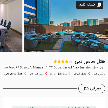
کلیک کنید
هتل سامور دبی
آدرس هتل : Corner Cairo Road 46 Street , Al Mamzar , 92114 Dubai, United Arab Emirates
پرشین هتل
هتل خارجی
رزرو هتل امارات
رزرو هتل دبی
هتل سامور دبی
معرفی هتل