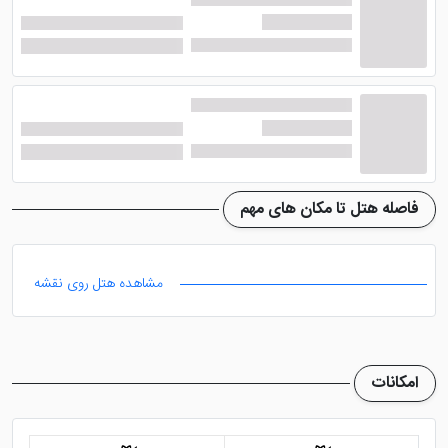
حمام همراه دوش و وان، مبلمان راحتی و ... اشاره نمود.
همچنین در هر یک از این واحدهای آپارتمانی یک آشپزخانه
کامل همراه با اجاق گاز، مایکروویو، چای ساز و قهوه ساز
تدارک دیده شده است. چشم انداز تراس اتاق ها، رو به شهر
بوده و میهمانان می توانند در تاریکی شب یا روز نظاره گر
شلوغی آن باشند.
فاصله هتل تا مکان های مهم
امکانات هتل آپارتمان سامور دبی
مشاهده هتل روی نقشه
این هتل اگرچه ساختاری مطابق با استاندارد های هتل
آپارتمان دارد، اما از نظر امکانات با یک هتل لوکس برابری می
کند. پرسنل هتل با تلاش های شبانه روزی، رضایت تمامی
امکانات
مهمانان مقیم در هتل سامور را کسب می کنند و بهترین
خدمات را به آن ها ارائه می دهند. در ادامه چند نمونه از این